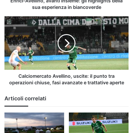
Enrici‑Avellino, avanti insieme: gli highlights della
sua esperienza in biancoverde
Calciomercato
Avellino,
uscite:
il
punto
tra
operazioni
chiuse,
fasi
avanzate
Calciomercato Avellino, uscite: il punto tra
e
operazioni chiuse, fasi avanzate e trattative aperte
trattative
aperte
Articoli correlati