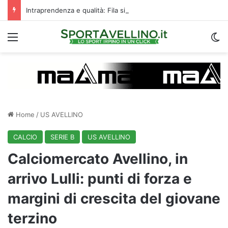
Intraprendenza e qualità: Fila si prende subito gli applausi del “Partenio-Lombardi”
Menu
C
Home
/
US AVELLINO
CALCIO
SERIE B
US AVELLINO
Calciomercato Avellino, in
arrivo Lulli: punti di forza e
margini di crescita del giovane
terzino