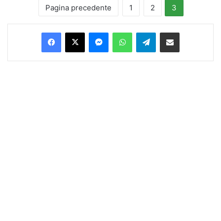
Pagina precedente
1
2
3
Facebook
X
Messenger
WhatsApp
Telegram
Condividi via Email