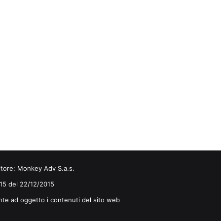
itore:
Monkey Adv S.a.s.
0/15 del 22/12/2015
nte ad oggetto i contenuti del sito web