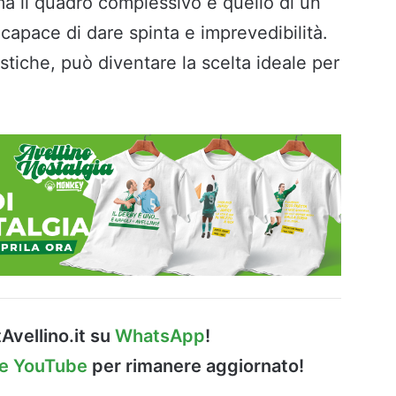
a il quadro complessivo è quello di un
capace di dare spinta e imprevedibilità.
istiche, può diventare la scelta ideale per
Avellino.it su
WhatsApp
!
le YouTube
per rimanere aggiornato!