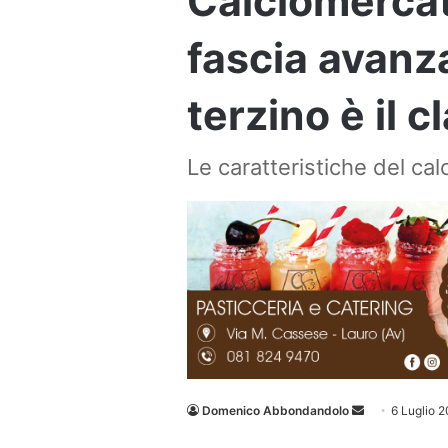
Calciomercato
fascia avanza
terzino è il 
Le caratteristiche del ca
Invia
Domenico Abbondandolo
6 Luglio 
un'email