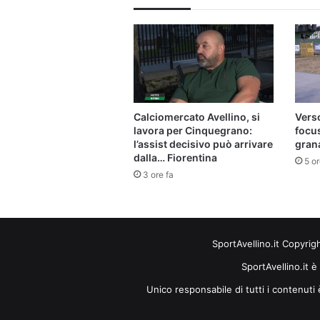
Calciomercato Avellino, si
Verso
lavora per Cinquegrano:
focu
l’assist decisivo può arrivare
gran
dalla… Fiorentina
5 or
3 ore fa
SportAvellino.it Copyrig
SportAvellino.it è
Unico responsabile di tutti i contenut