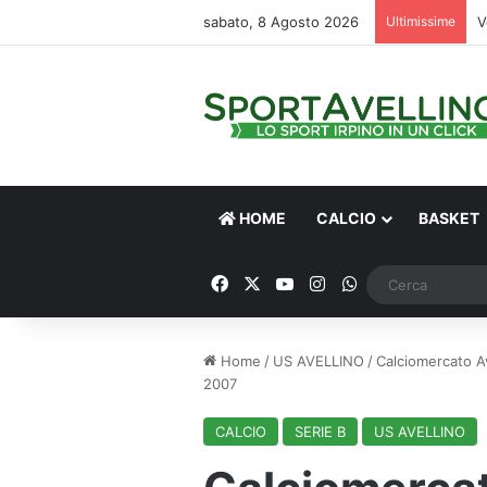
sabato, 8 Agosto 2026
Ultimissime
V
HOME
CALCIO
BASKET
Facebook
X
You Tube
Instagram
WhatsApp
Home
/
US AVELLINO
/
Calciomercato Ave
2007
CALCIO
SERIE B
US AVELLINO