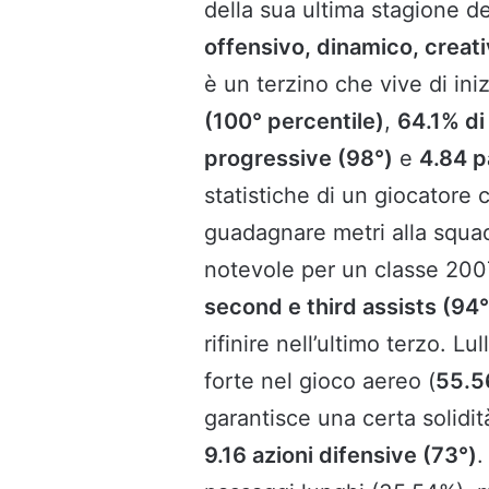
della sua ultima stagione de
offensivo, dinamico, creat
è un terzino che vive di ini
(100° percentile)
,
64.1% di 
progressive (98°)
e
4.84 p
statistiche di un giocatore 
guadagnare metri alla squa
notevole per un classe 200
second e third assists (94°
rifinire nell’ultimo terzo. Lul
forte nel gioco aereo (
55.5
garantisce una certa solidit
9.16 azioni difensive (73°)
.