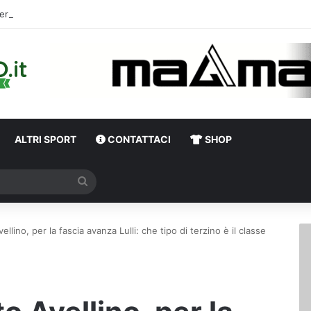
erso Avellino-Torino, il focus sulla formazione granata
ALTRI SPORT
CONTATTACI
SHOP
Cerca
llino, per la fascia avanza Lulli: che tipo di terzino è il classe