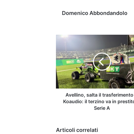
Domenico Abbondandolo
Avellino,
salta
il
trasferimento
di
Koaudio:
il
terzino
va
in
Avellino, salta il trasferimento
prestito
Koaudio: il terzino va in prestit
in
Serie A
Serie
A
Articoli correlati