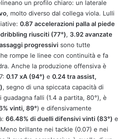
lineano un profilo chiaro: un laterale
ivo
, molto diverso dal collega viola. Lulli
ziative:
0.87 accelerazioni palla al piede
dribbling riusciti (77°)
,
3.92 avanzate
assaggi progressivi
sono tutte
che rompe le linee con continuità e fa
dra. Anche la produzione offensiva è
7:
0.17 xA (94°)
e
0.24 tra assist,
)
, segno di una spiccata capacità di
li guadagna falli (1.4 a partita, 80°), è
6% vinti, 89°
) e difensivamente
à:
66.48% di duelli difensivi vinti (83°)
e
 Meno brillante nei tackle (0.07) e nei