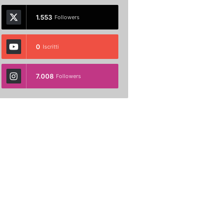
1.553
Followers
0
Iscritti
7.008
Followers