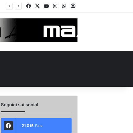
Facebook
X
You Tube
Instagram
WhatsApp
Accedi
Seguici sui social
21.015
Fans