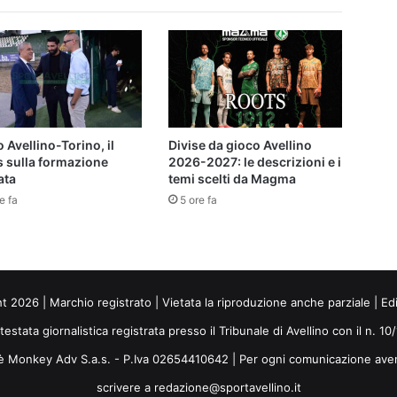
 Avellino-Torino, il
Divise da gioco Avellino
s sulla formazione
2026-2027: le descrizioni e i
ata
temi scelti da Magma
e fa
5 ore fa
ht 2026 | Marchio registrato | Vietata la riproduzione anche parziale | Ed
 testata giornalistica registrata presso il Tribunale di Avellino con il n. 1
i è Monkey Adv S.a.s. - P.Iva 02654410642 | Per ogni comunicazione ave
scrivere a redazione@sportavellino.it