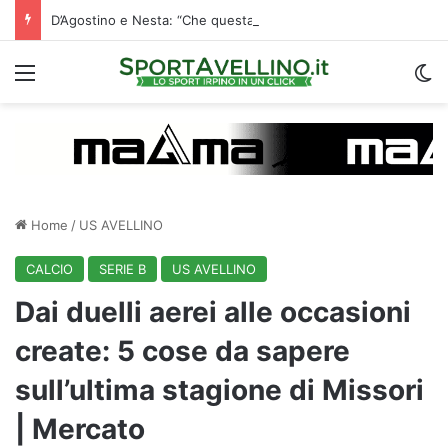
D’Agostino e Nesta: “Che questa passione ci accompagni durante la stagione”. Su mercato e stadio…
Menu
C
Home
/
US AVELLINO
CALCIO
SERIE B
US AVELLINO
Dai duelli aerei alle occasioni
create: 5 cose da sapere
sull’ultima stagione di Missori
| Mercato