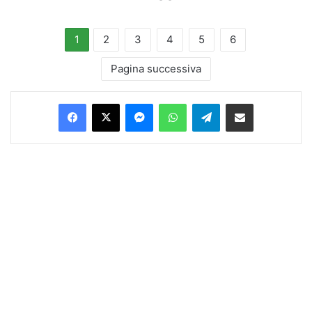
1
2
3
4
5
6
Pagina successiva
Facebook
X
Messenger
WhatsApp
Telegram
Condividi via Email