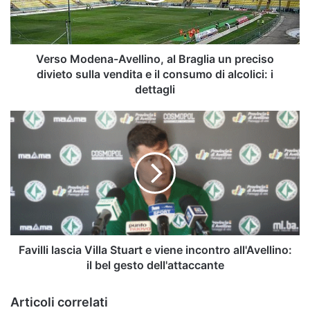
preciso
divieto
sulla
vendita
Verso Modena-Avellino, al Braglia un preciso
e
divieto sulla vendita e il consumo di alcolici: i
il
dettagli
consumo
di
Favilli
alcolici:
lascia
i
Villa
dettagli
Stuart
e
viene
incontro
all'Avellino:
il
bel
Favilli lascia Villa Stuart e viene incontro all'Avellino:
gesto
il bel gesto dell'attaccante
dell'attaccante
Articoli correlati