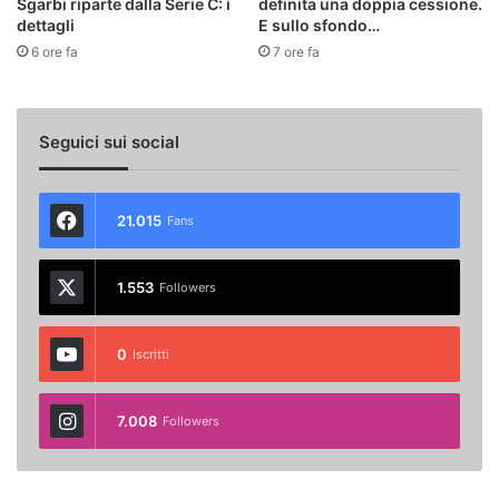
Sgarbi riparte dalla Serie C: i
definita una doppia cessione.
dettagli
E sullo sfondo…
6 ore fa
7 ore fa
Seguici sui social
21.015
Fans
1.553
Followers
0
Iscritti
7.008
Followers