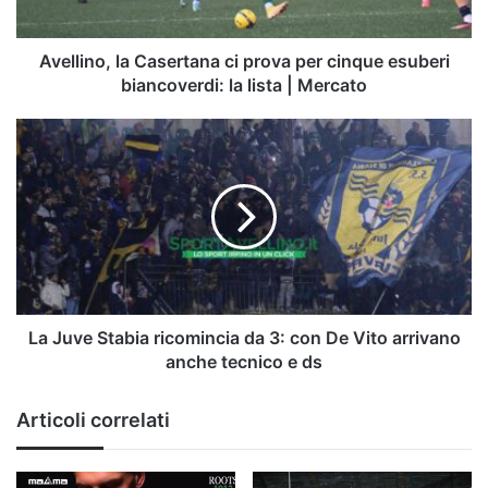
esuberi
biancoverdi:
la
Avellino, la Casertana ci prova per cinque esuberi
lista
biancoverdi: la lista | Mercato
|
Mercato
La
Juve
Stabia
ricomincia
da
3:
con
De
Vito
arrivano
La Juve Stabia ricomincia da 3: con De Vito arrivano
anche
anche tecnico e ds
tecnico
e
Articoli correlati
ds