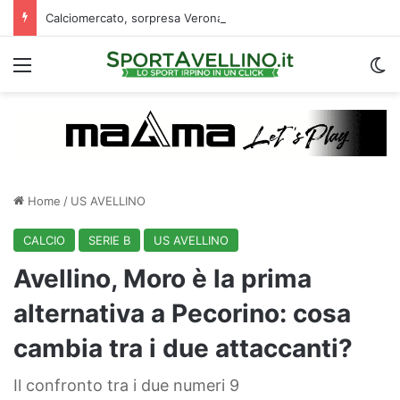
Calciomercato, sorpresa Verona: vicino un ex centrocampista dell’Avellino
Menu
C
Home
/
US AVELLINO
CALCIO
SERIE B
US AVELLINO
Avellino, Moro è la prima
alternativa a Pecorino: cosa
cambia tra i due attaccanti?
Il confronto tra i due numeri 9