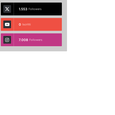
1.553
Followers
0
Iscritti
7.008
Followers