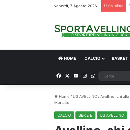
venerdì, 7 Agosto 2026
Ultimissime
HOME
CALCIO
BASKET
Facebook
X
You Tube
Instagram
WhatsApp
Home
/
US AVELLINO
/
Avellino, chi alle
Mercato
CALCIO
SERIE B
US AVELLINO