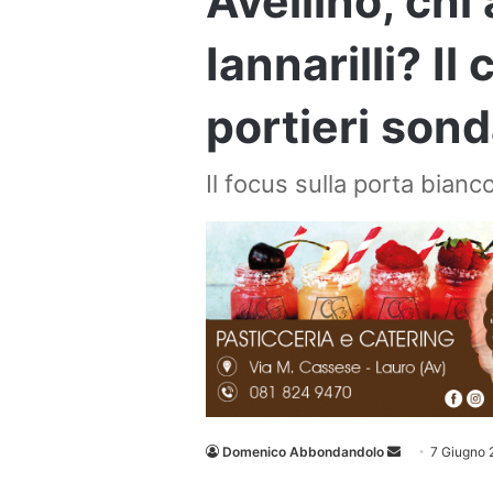
Avellino, chi 
Iannarilli? Il
portieri sond
Il focus sulla porta bian
Invia
Domenico Abbondandolo
7 Giugno 
un'email