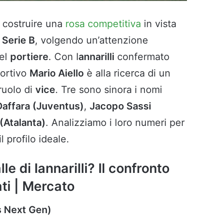
 costruire una
rosa competitiva
in vista
i
Serie B
, volgendo un’attenzione
del
portiere
. Con I
annarilli
confermato
portivo
Mario Aiello
è alla ricerca di un
 ruolo di
vice
. Tre sono sinora i nomi
Daffara (Juventus)
,
Jacopo Sassi
(Atalanta)
. Analizziamo i loro numeri per
 profilo ideale.
lle di Iannarilli? Il confronto
ati | Mercato
us Next Gen)