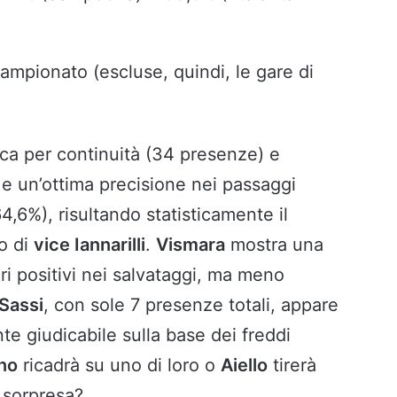
 campionato (escluse, quindi, le gare di
ca per continuità (34 presenze) e
 e un’ottima precisione nei passaggi
64,6%), risultando statisticamente il
lo di
vice Iannarilli
.
Vismara
mostra una
ri positivi nei salvataggi, ma meno
Sassi
, con sole 7 presenze totali, appare
nte giudicabile sulla base dei freddi
ino
ricadrà su uno di loro o
Aiello
tirerà
a sorpresa?