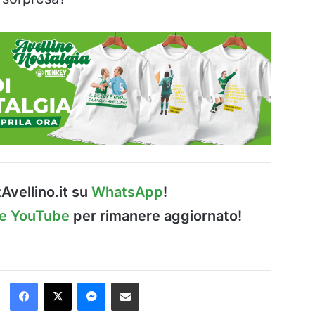
Avellino.it su
WhatsApp
!
le YouTube
per rimanere aggiornato!
Facebook
X
Messenger
Condividi via Email