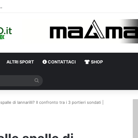
Diretta Calciomercato Avellino e Serie B, trattative e ufficialità
ALTRI SPORT
CONTATTACI
SHOP
Cerca
 spalle di Iannarilli? Il confronto tra i 3 portieri sondati |