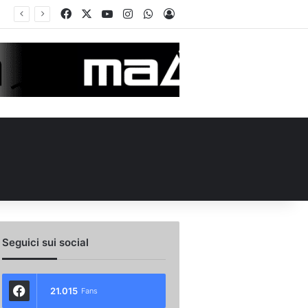
Facebook
X
You Tube
Instagram
WhatsApp
Accedi
Seguici sui social
21.015
Fans