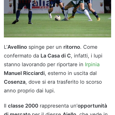
L’
Avellino
spinge per un
ritorno
. Come
confermato da
La Casa di C
, infatti, i lupi
stanno lavorando per riportare in
Irpinia
Manuel Ricciardi
, esterno in uscita dal
Cosenza
, dove si era trasferito lo scorso
anno proprio dai lupi.
Il
classe 2000
rappresenta un’
opportunità
di mercato
per il diesse
Aiello
, che vede in