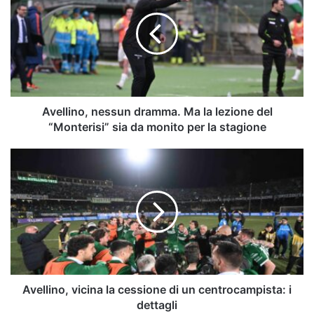
dramma.
Ma
la
lezione
del
“Monterisi”
sia
da
Avellino, nessun dramma. Ma la lezione del
monito
“Monterisi” sia da monito per la stagione
per
la
Avellino,
stagione
vicina
la
cessione
di
un
centrocampista:
i
dettagli
Avellino, vicina la cessione di un centrocampista: i
dettagli