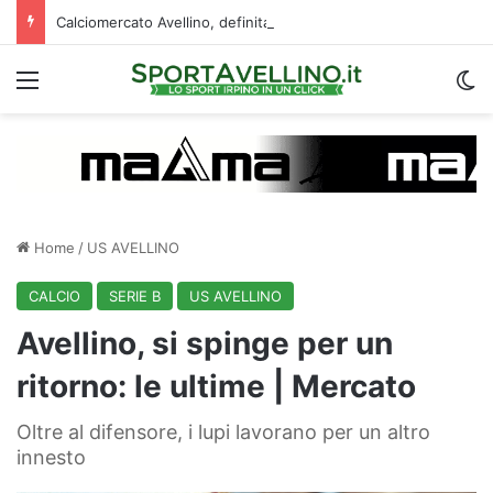
Calciomercato Avellino, definita una doppia cessione. E sullo sfondo…
Menu
C
Home
/
US AVELLINO
CALCIO
SERIE B
US AVELLINO
Avellino, si spinge per un
ritorno: le ultime | Mercato
Oltre al difensore, i lupi lavorano per un altro
innesto