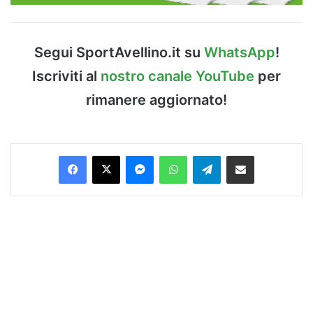
Segui SportAvellino.it su
WhatsApp
!
Iscriviti al
nostro canale YouTube
per
rimanere aggiornato!
Facebook
X
Messenger
WhatsApp
Telegram
Condividi via Email