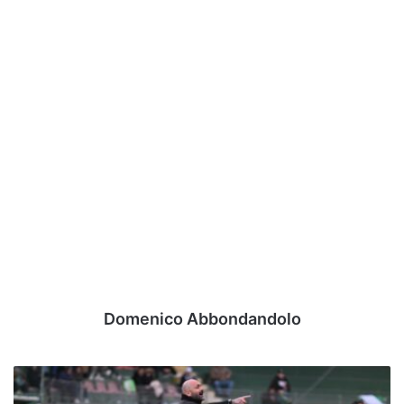
Domenico Abbondandolo
Avellino,
nessun