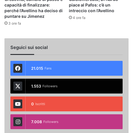
capacità di finalizzare:
piace al Pafos: c’è un
perché l’Avellino ha deciso di
intreccio con l’Avellino
puntare su Jimenez
4 ore fa
3 ore fa
Seguici sui social
21.015
Fans
1.553
Followers
0
Iscritti
7.008
Followers