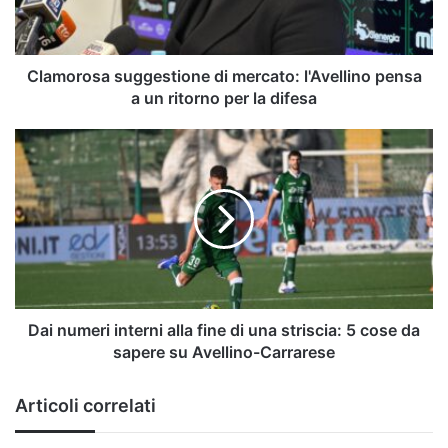
a
un
ritorno
per
Clamorosa suggestione di mercato: l'Avellino pensa
la
a un ritorno per la difesa
difesa
Dai
numeri
interni
alla
fine
di
una
striscia:
5
cose
Dai numeri interni alla fine di una striscia: 5 cose da
da
sapere su Avellino-Carrarese
sapere
su
Articoli correlati
Avellino-
Carrarese