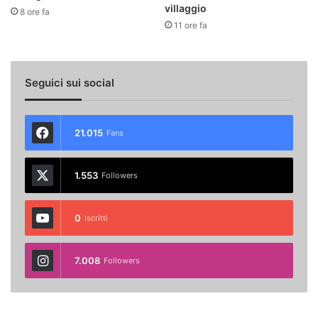
villaggio
8 ore fa
11 ore fa
Seguici sui social
21.015
Fans
1.553
Followers
0
Iscritti
7.008
Followers