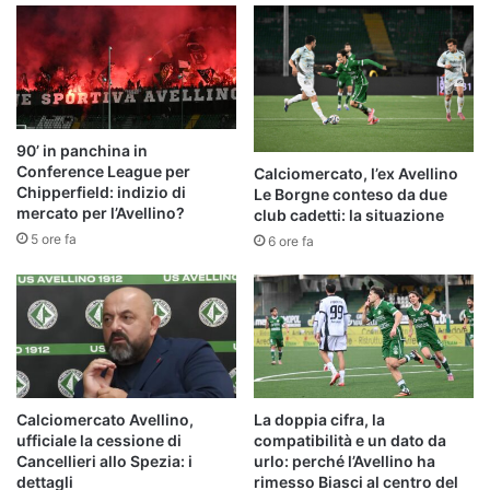
90’ in panchina in
Conference League per
Calciomercato, l’ex Avellino
Chipperfield: indizio di
Le Borgne conteso da due
mercato per l’Avellino?
club cadetti: la situazione
5 ore fa
6 ore fa
Calciomercato Avellino,
La doppia cifra, la
ufficiale la cessione di
compatibilità e un dato da
Cancellieri allo Spezia: i
urlo: perché l’Avellino ha
dettagli
rimesso Biasci al centro del