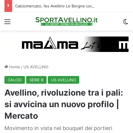
Calciomercato, l’ex Avellino Le Borgne conteso da due club cadetti: la situazione
Menu
C
Home
/
US AVELLINO
CALCIO
SERIE B
US AVELLINO
Avellino, rivoluzione tra i pali:
si avvicina un nuovo profilo |
Mercato
Movimento in vista nel bouquet dei portieri