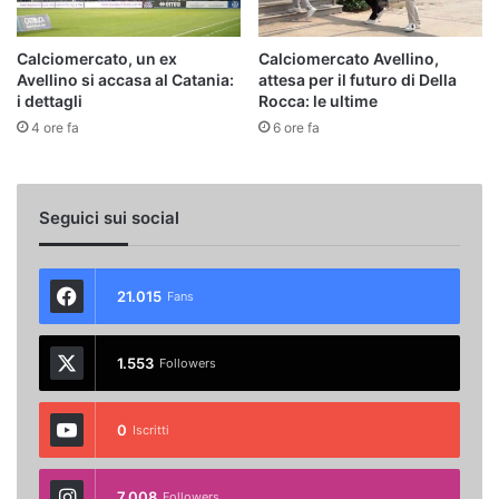
Calciomercato, un ex
Calciomercato Avellino,
Avellino si accasa al Catania:
attesa per il futuro di Della
i dettagli
Rocca: le ultime
4 ore fa
6 ore fa
Seguici sui social
21.015
Fans
1.553
Followers
0
Iscritti
7.008
Followers