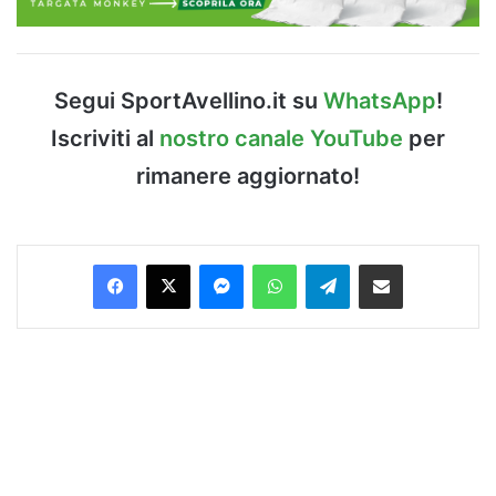
Segui SportAvellino.it su
WhatsApp
!
Iscriviti al
nostro canale YouTube
per
rimanere aggiornato!
Facebook
X
Messenger
WhatsApp
Telegram
Condividi via Email