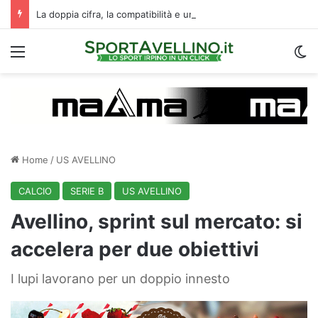
La doppia cifra, la compatibilità e un dato da urlo: perché l’Avellino ha rimesso Biasci al centro del villaggio
Menu
C
Home
/
US AVELLINO
CALCIO
SERIE B
US AVELLINO
Avellino, sprint sul mercato: si
accelera per due obiettivi
I lupi lavorano per un doppio innesto