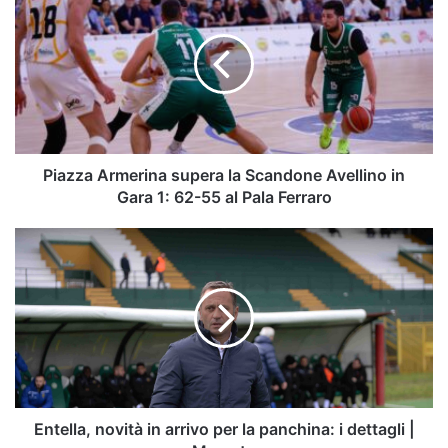
Armerina
supera
la
Scandone
Avellino
in
Gara
1:
62-
Piazza Armerina supera la Scandone Avellino in
55
Gara 1: 62-55 al Pala Ferraro
al
Pala
Entella,
Ferraro
novità
in
arrivo
per
la
panchina:
i
dettagli
|
Entella, novità in arrivo per la panchina: i dettagli |
Mercato