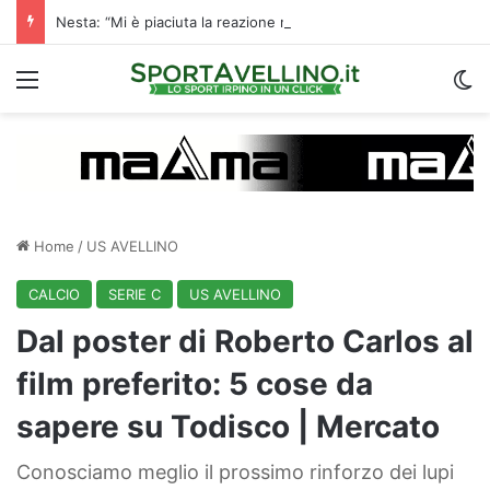
Nesta: “Mi è piaciuta la reazione nella ripresa. Sono contento di essere qua”
Menu
C
Home
/
US AVELLINO
CALCIO
SERIE C
US AVELLINO
Dal poster di Roberto Carlos al
film preferito: 5 cose da
sapere su Todisco | Mercato
Conosciamo meglio il prossimo rinforzo dei lupi