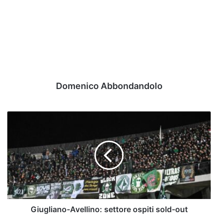
Domenico Abbondandolo
Giugliano-
Avellino:
settore
ospiti
sold-
out
Giugliano-Avellino: settore ospiti sold-out