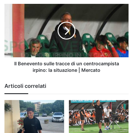
Il
Benevento
sulle
tracce
di
un
centrocampista
irpino:
la
situazione
Il Benevento sulle tracce di un centrocampista
|
irpino: la situazione | Mercato
Mercato
Articoli correlati