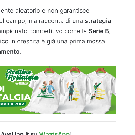
ente aleatorio e non garantisce
ul campo, ma racconta di una
strategia
campionato competitivo come la
Serie
B
,
nico in crescita è già una prima mossa
amento
.
Avellino.it su
WhatsApp
!