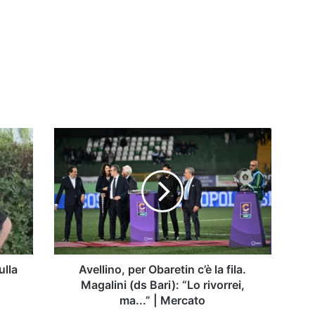
Avellino,
per
Obaretin
c’è
la
fila.
Magalini
(ds
Bari):
“Lo
ulla
Avellino, per Obaretin c’è la fila.
rivorrei,
Magalini (ds Bari): “Lo rivorrei,
ma...”
ma...” | Mercato
|