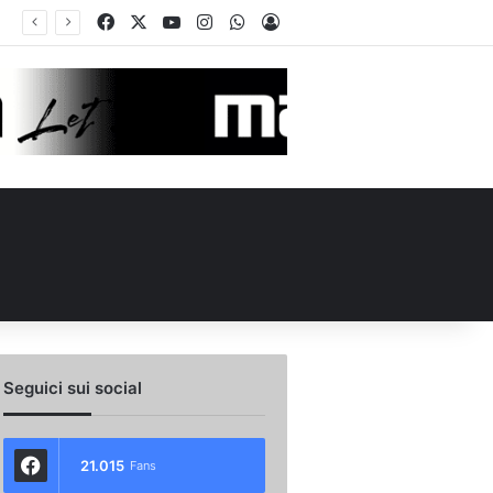
Facebook
X
You Tube
Instagram
WhatsApp
Accedi
Calciomercato Avellino, preso un esterno classe 2008 dalla Roma: i dettagli
Seguici sui social
21.015
Fans