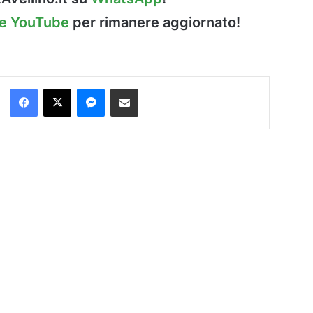
le YouTube
per rimanere aggiornato!
Facebook
X
Messenger
Condividi via Email