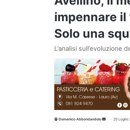
Avellino, il 
impennare il 
Solo una squ
L’analisi sull’evoluzione
Invia
Domenico Abbondandolo
25 Luglio
un'email