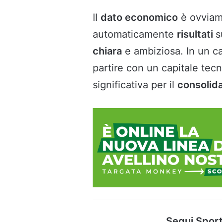
Il
dato economico
è ovviam
automaticamente
risultati
s
chiara
e ambiziosa. In un 
partire con un capitale tec
significativa per il
consolid
Segui Sport