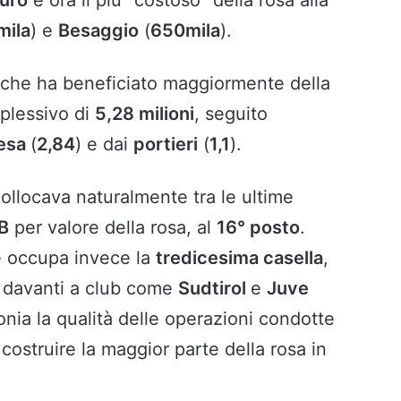
mila
) e
Besaggio
(
650mila
).
o che ha beneficiato maggiormente della
plessivo di
5,28 milioni
, seguito
fesa
(
2,84
) e dai
portieri
(
1,1
).
collocava naturalmente tra le ultime
 B
per valore della rosa, al
16° posto
.
e occupa invece la
tredicesima casella
,
 davanti a club come
Sudtirol
e
Juve
onia la qualità delle operazioni condotte
 costruire la maggior parte della rosa in