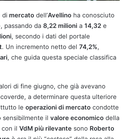
 di
mercato
dell’
Avellino
ha conosciuto
ne, passando da
8,22 milioni
a
14,32
e
lioni
, secondo i dati del portale
t
. Un incremento netto del
74,2%
,
ari
, che guida questa speciale classifica
lori di fine giugno, che già avevano
ncoverde, a determinare questa ulteriore
ttutto le
operazioni di mercato
condotte
 sensibilmente il
valore economico
della
i con il
VdM più rilevante
sono
Roberto
uro
è ora il più “costoso” della rosa alla