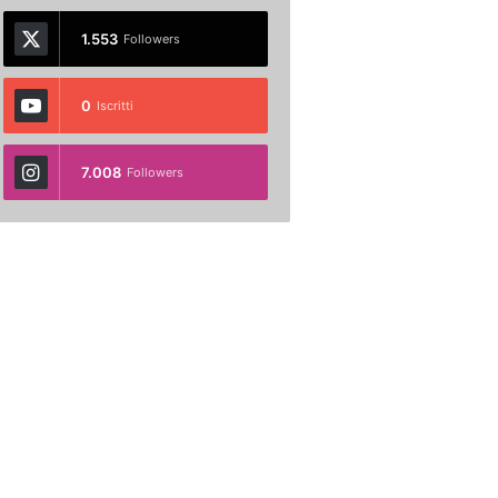
1.553
Followers
0
Iscritti
7.008
Followers