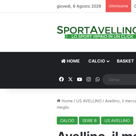
giovedì, 6 Agosto 2026
Ultimissime
HOME
CALCIO
BASKET
Facebook
X
You Tube
Instagram
WhatsApp
Home
/
US AVELLINO
/
Avellino, il merc
meglio
CALCIO
SERIE B
US AVELLINO