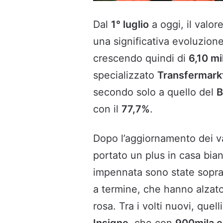
Dal
1° luglio
a oggi, il valore
una significativa evoluzio
crescendo quindi di
6,10 mi
specializzato
Transfermark
secondo solo a quello del
B
con il
77,7%
.
Dopo l’aggiornamento dei va
portato un plus in casa bia
impennata sono state sopra
a termine, che hanno alzato
rosa. Tra i volti nuovi, quell
Insigne
, che con
900mila e