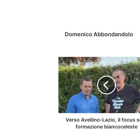
Domenico Abbondandolo
Verso
Avellino-
Lazio,
il
focus
sulla
formazione
biancoceleste
Verso Avellino-Lazio, il focus s
formazione biancoceleste