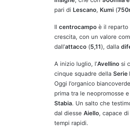
pari di
Lescano
,
Kumi
(
750
Il
centrocampo
è il repart
crescita, con un valore com
dall’
attacco
(
5,11
), dalla
di
A inizio luglio, l’
Avellino
si 
cinque squadre della
Serie
Oggi l’organico biancoverd
prima tra le neopromosse e
Stabia
. Un salto che testim
dal diesse
Aiello
, capace di
tempi rapidi.