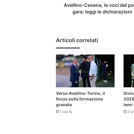
dichiarazioni
Avellino-Cesena, le voci del po
gara: leggi le dichiarazioni
Articoli correlati
Verso Avellino-Torino, il
Divis
focus sulla formazione
2026-
granata
temi
1 ora fa
2 or