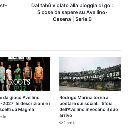
da
st-
Dal tabù violato alla pioggia di gol:
sapere
5 cose da sapere su Avellino-
su
Cesena | Serie B
Avellino-
Cesena
|
Serie
B
e da gioco Avellino
Rodrigo Marina torna a
2027: le descrizioni e i
postare sui social: i tifosi
 scelti da Magma
dell’Avellino invocano il suo
arrivo
e fa
2 ore fa