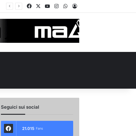
Facebook
X
You Tube
Instagram
WhatsApp
Accedi
ma
Seguici sui social
21.015
Fans