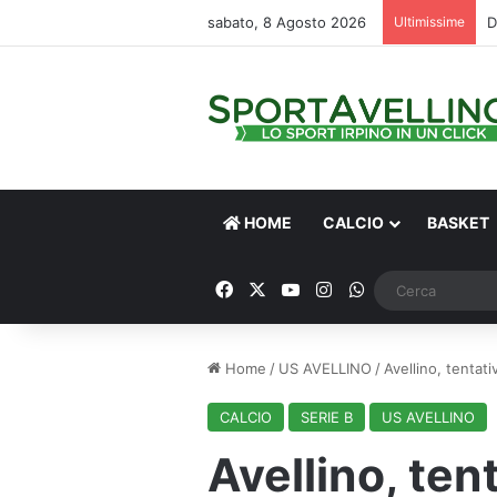
sabato, 8 Agosto 2026
Ultimissime
D
HOME
CALCIO
BASKET
Facebook
X
You Tube
Instagram
WhatsApp
Home
/
US AVELLINO
/
Avellino, tentat
CALCIO
SERIE B
US AVELLINO
Avellino, ten