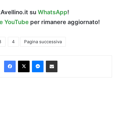
Avellino.it su
WhatsApp
!
le YouTube
per rimanere aggiornato!
3
4
Pagina successiva
Facebook
X
Messenger
Condividi via Email