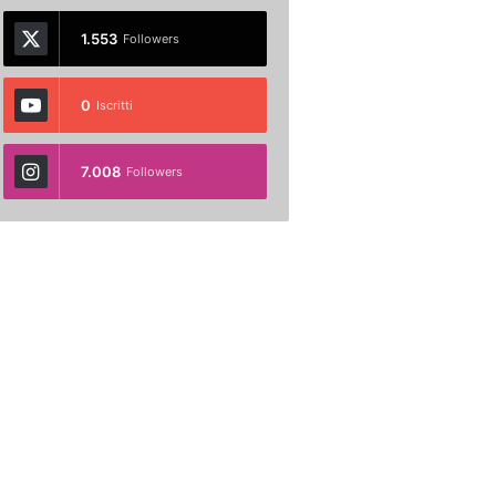
1.553
Followers
0
Iscritti
7.008
Followers