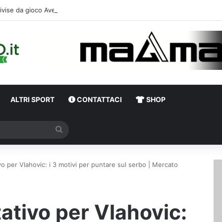
ivise da gioco Avellino 2026-2027: le descrizioni e i temi scelti da Mag
ALTRI SPORT
CONTATTACI
SHOP
Cerca
ivo per Vlahovic: i 3 motivi per puntare sul serbo | Mercato
tativo per Vlahovic: