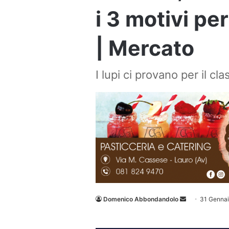
i 3 motivi pe
| Mercato
I lupi ci provano per il c
Invia
Domenico Abbondandolo
31 Genna
un'email