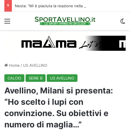
Nesta: “Mi è piaciuta la reazione nella ripresa. Sono contento di essere qua”
Menu
C
Home
/
US AVELLINO
CALCIO
SERIE B
US AVELLINO
Avellino, Milani si presenta:
“Ho scelto i lupi con
convinzione. Su obiettivi e
numero di maglia…”