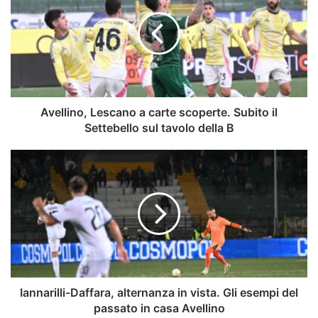
a
carte
scoperte.
Subito
il
Settebello
sul
tavolo
Avellino, Lescano a carte scoperte. Subito il
della
Settebello sul tavolo della B
B
Iannarilli-
Daffara,
alternanza
in
vista.
Gli
esempi
del
passato
in
Iannarilli-Daffara, alternanza in vista. Gli esempi del
casa
passato in casa Avellino