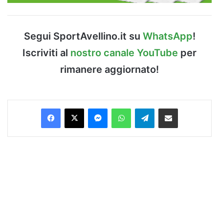
Segui SportAvellino.it su
WhatsApp
!
Iscriviti al
nostro canale YouTube
per
rimanere aggiornato!
Facebook
X
Messenger
WhatsApp
Telegram
Condividi via Email