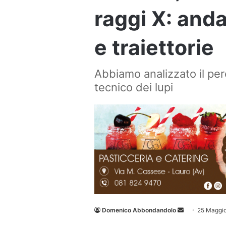
raggi X: and
e traiettorie
Abbiamo analizzato il per
tecnico dei lupi
Invia
Domenico Abbondandolo
25 Maggi
un'email