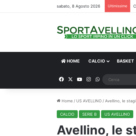
sabato, 8 Agosto 2026
Ultimissime
HOME
CALCIO
BASKET
Facebook
X
You Tube
Instagram
WhatsApp
Home
/
US AVELLINO
/
Avellino, le stag
CALCIO
SERIE B
US AVELLINO
Avellino, le s