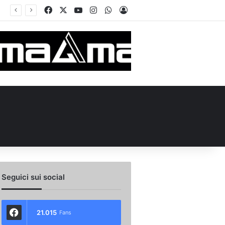
Facebook
X
You Tube
Instagram
WhatsApp
Accedi
iale la cessione di Manzi alla Scafatese: i dettagli
Seguici sui social
21.015
Fans