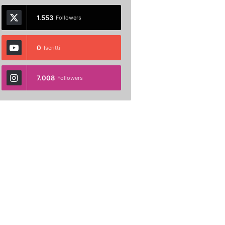
1.553
Followers
0
Iscritti
7.008
Followers