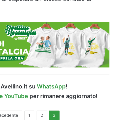
Avellino.it su
WhatsApp
!
le YouTube
per rimanere aggiornato!
recedente
1
2
3