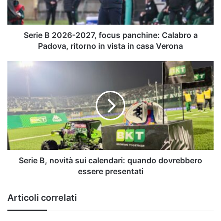
Calabro
a
Padova,
ritorno
Serie B 2026-2027, focus panchine: Calabro a
in
Padova, ritorno in vista in casa Verona
vista
in
Serie
casa
B,
Verona
novità
sui
calendari:
quando
dovrebbero
essere
presentati
Serie B, novità sui calendari: quando dovrebbero
essere presentati
Articoli correlati