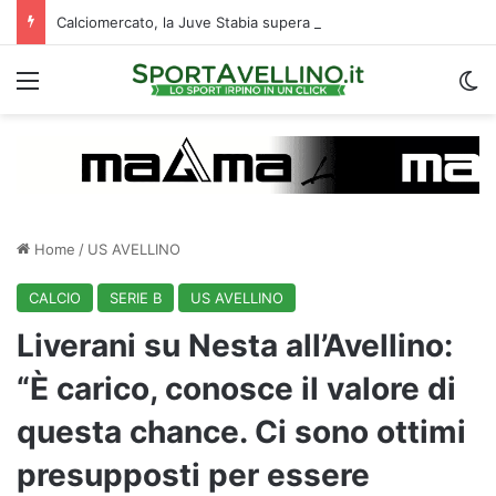
Calciomercato, la Juve Stabia supera il Vicenza per un ex Avellino: le ultime
Menu
C
Home
/
US AVELLINO
CALCIO
SERIE B
US AVELLINO
Liverani su Nesta all’Avellino:
“È carico, conosce il valore di
questa chance. Ci sono ottimi
presupposti per essere