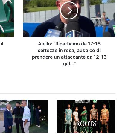
17-
18
certezze
in
rosa,
auspico
di
il
Aiello: "Ripartiamo da 17-18
prendere
certezze in rosa, auspico di
un
prendere un attaccante da 12-13
attaccante
gol..."
da
12-
13
gol..."