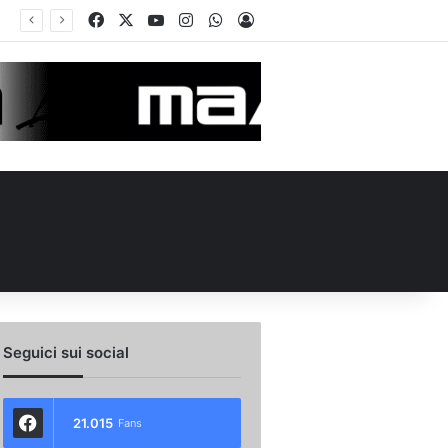
Facebook
X
You Tube
Instagram
WhatsApp
Accedi
Seguici sui social
21.015
Fans