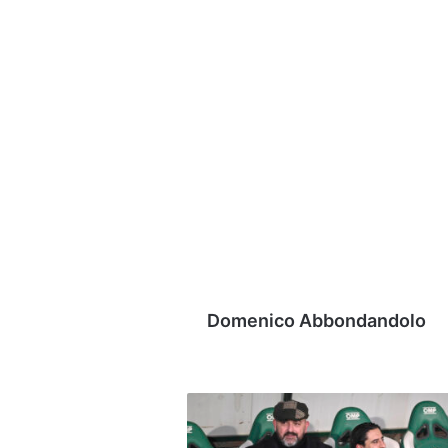
Domenico Abbondandolo
Allenatore
Avellino,
si