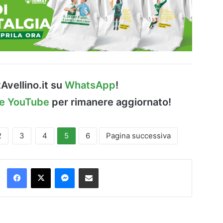
Avellino.it su
WhatsApp
!
le YouTube
per rimanere aggiornato!
2
3
4
5
6
Pagina successiva
Facebook
X
Messenger
Condividi via Email