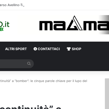
erso Avellino-Torino, il focus sulla formazione granata
ALTRI SPORT
CONTATTACI
SHOP
Cerca
tinuità” a “bomber”: le cinque parole chiave per il lupo del