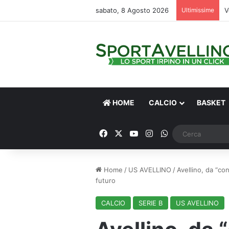
sabato, 8 Agosto 2026
Ultimissime
V
HOME
CALCIO
BASKET
Facebook
X
You Tube
Instagram
WhatsApp
Home
/
US AVELLINO
/
Avellino, da “con
futuro
CALCIO
SERIE B
US AVELLINO