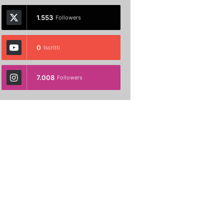
1.553
Followers
0
Iscritti
7.008
Followers