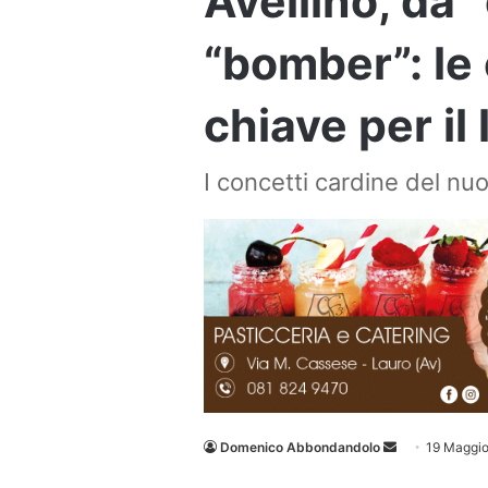
Avellino, da 
“bomber”: le
chiave per il
I concetti cardine del nu
Invia
Domenico Abbondandolo
19 Maggi
un'email