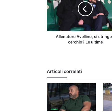
stringe
il
cerchio?
Le
ultime
Allenatore Avellino, si stringe 
cerchio? Le ultime
Articoli correlati