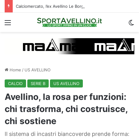
Calciomercato, l’ex Avellino Le Borgne conteso da due club cadetti: la situazione
Menu
C
Home
/
US AVELLINO
CALCIO
SERIE B
US AVELLINO
Avellino, la rosa per funzioni:
chi trasforma, chi costruisce,
chi sostiene
Il sistema di incastri biancoverde prende forma: