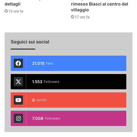
dettagli
rimesso Biasci al centro del
villaggio
15 ore fa
17 ore fa
Seguici sui social
21.015
Fans
1.553
Followers
0
Iscritti
7.008
Followers