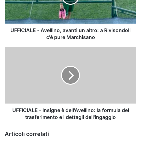
altro:
a
Rivisondoli
c'è
pure
UFFICIALE - Avellino, avanti un altro: a Rivisondoli
Marchisano
c'è pure Marchisano
UFFICIALE
-
Insigne
è
dell'Avellino:
la
formula
del
trasferimento
e
UFFICIALE - Insigne è dell'Avellino: la formula del
i
trasferimento e i dettagli dell'ingaggio
dettagli
dell'ingaggio
Articoli correlati