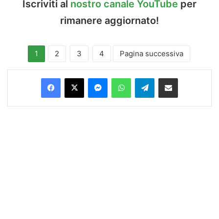
Iscriviti al
nostro canale YouTube
per
rimanere aggiornato!
1
2
3
4
Pagina successiva
Facebook
X
Messenger
WhatsApp
Telegram
Condividi via Email