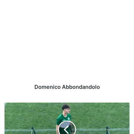
Domenico Abbondandolo
UFFICIALE
-
Avellino,
avanti
un