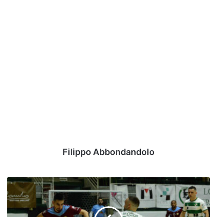
Filippo Abbondandolo
Calcio
a
5,
il