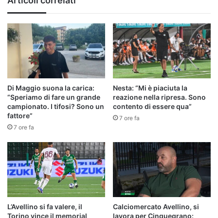
Articoli correlati
meritiamo"
Di Maggio suona la carica:
Nesta: “Mi è piaciuta la
“Speriamo di fare un grande
reazione nella ripresa. Sono
campionato. I tifosi? Sono un
contento di essere qua”
fattore”
7 ore fa
7 ore fa
L’Avellino si fa valere, il
Calciomercato Avellino, si
Torino vince il memorial
lavora per Cinquegrano: