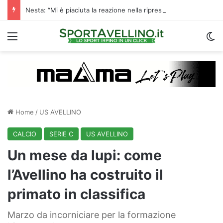
Nesta: “Mi è piaciuta la reazione nella ripresa. Sono contento di essere qua”
Menu
C
Home
/
US AVELLINO
CALCIO
SERIE C
US AVELLINO
Un mese da lupi: come
l’Avellino ha costruito il
primato in classifica
Marzo da incorniciare per la formazione