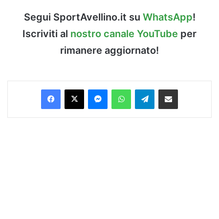
Segui SportAvellino.it su
WhatsApp
!
Iscriviti al
nostro canale YouTube
per
rimanere aggiornato!
Facebook
X
Messenger
WhatsApp
Telegram
Condividi via Email