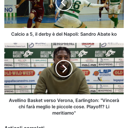
derby
è
del
Napoli:
Sandro
Abate
Calcio a 5, il derby è del Napoli: Sandro Abate ko
ko
Avellino
Basket
verso
Verona,
Earlington:
"Vincerà
chi
farà
meglio
le
Avellino Basket verso Verona, Earlington: "Vincerà
piccole
chi farà meglio le piccole cose. Playoff? Li
cose.
meritiamo"
Playoff?
Li