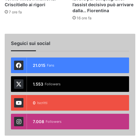
Criscitiello ai rigori
l’assist decisivo può arrivare
dalla… Fiorentina
7 ore fa
16 ore fa
Seguici sui social
21.015
Fans
1.553
Followers
0
Iscritti
7.008
Followers