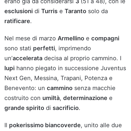
erano già da considerarsi
3
(51 a 48), con le
esclusioni
di
Turris
e
Taranto
solo da
ratificare
.
Nel mese di marzo
Armellino
e
compagni
sono stati
perfetti
, imprimendo
un’
accelerata
decisa al proprio cammino. I
lupi
hanno piegato in successione Juventus
Next Gen, Messina, Trapani, Potenza e
Benevento: un
cammino
senza macchie
costruito con
umiltà
,
determinazione
e
grande spirito
di
sacrificio
.
Il
pokerissimo biancoverde
, unito alle due