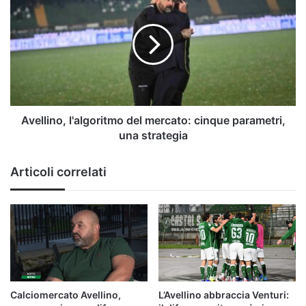
l'algoritmo
del
mercato:
cinque
parametri,
una
strategia
Avellino, l'algoritmo del mercato: cinque parametri,
una strategia
Articoli correlati
Calciomercato Avellino,
L’Avellino abbraccia Venturi: