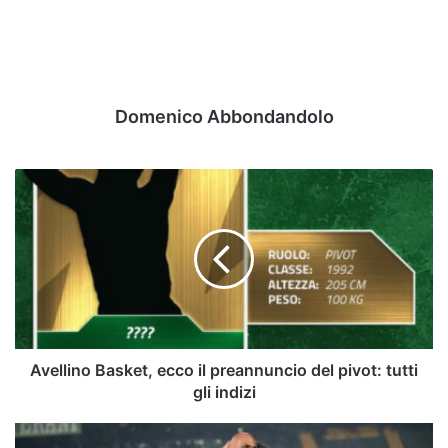
Domenico Abbondandolo
Avellino
Basket,
ecco
il
preannuncio
del
pivot:
tutti
gli
indizi
Avellino Basket, ecco il preannuncio del pivot: tutti
gli indizi
Avellino,