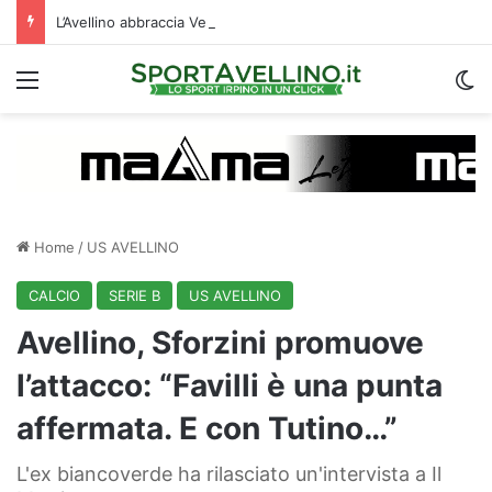
L’Avellino abbraccia Venturi: il difensore ritroverà cinque ex compagni di squadra
Menu
C
Home
/
US AVELLINO
CALCIO
SERIE B
US AVELLINO
Avellino, Sforzini promuove
l’attacco: “Favilli è una punta
affermata. E con Tutino…”
L'ex biancoverde ha rilasciato un'intervista a Il