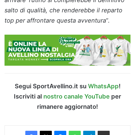
salto di qualità, che renderebbe il reparto
top per affrontare questa avventura
”.
Segui SportAvellino.it su
WhatsApp
!
Iscriviti al
nostro canale YouTube
per
rimanere aggiornato!
Facebook
X
Messenger
WhatsApp
Telegram
Condividi via Email