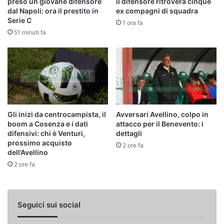
preso un giovane difensore
il difensore ritroverà cinque
dal Napoli: ora il prestito in
ex compagni di squadra
Serie C
1 ora fa
51 minuti fa
Gli inizi da centrocampista, il
Avversari Avellino, colpo in
boom a Cosenza e i dati
attacco per il Benevento: i
difensivi: chi è Venturi,
dettagli
prossimo acquisto
2 ore fa
dell’Avellino
2 ore fa
Seguici sui social