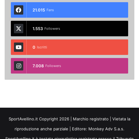
21.015
Fans
1.553
Followers
0
Iscritti
7.008
Followers
SportAvellino.it Copyright 2026 | Marchio registrato | Vietata la
riproduzione anche parziale | Editore:
Monkey Adv S.a.s.
SportAvellino.it è testata giornalistica registrata presso il Tribunale