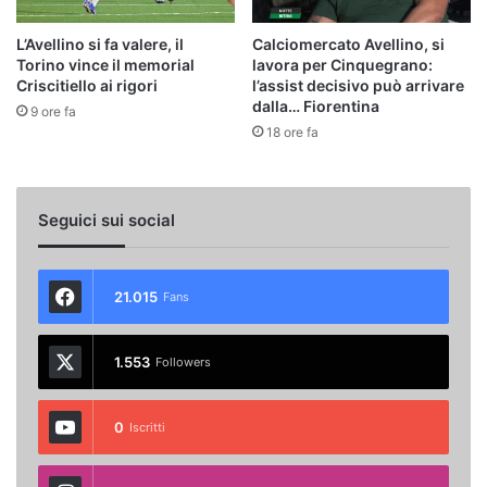
L’Avellino si fa valere, il
Calciomercato Avellino, si
Torino vince il memorial
lavora per Cinquegrano:
Criscitiello ai rigori
l’assist decisivo può arrivare
dalla… Fiorentina
9 ore fa
18 ore fa
Seguici sui social
21.015
Fans
1.553
Followers
0
Iscritti