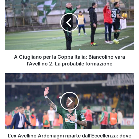
Giugliano
per
la
Coppa
Italia:
Biancolino
vara
l'Avellino
2.
A Giugliano per la Coppa Italia: Biancolino vara
La
l'Avellino 2. La probabile formazione
probabile
formazione
L’ex
Avellino
Ardemagni
riparte
dall’Eccellenza:
dove
giocherà
L’ex Avellino Ardemagni riparte dall’Eccellenza: dove