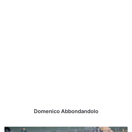
Domenico Abbondandolo
A