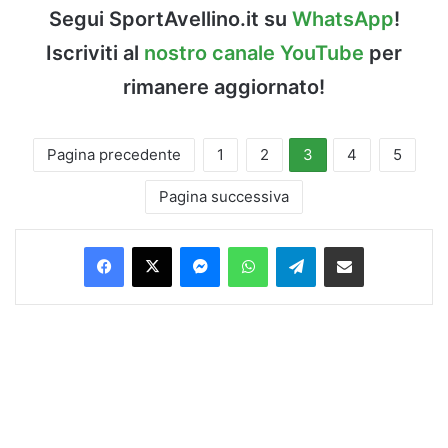
Segui SportAvellino.it su
WhatsApp
!
Iscriviti al
nostro canale YouTube
per
rimanere aggiornato!
Pagina precedente
1
2
3
4
5
Pagina successiva
Facebook
X
Messenger
WhatsApp
Telegram
Condividi via Email