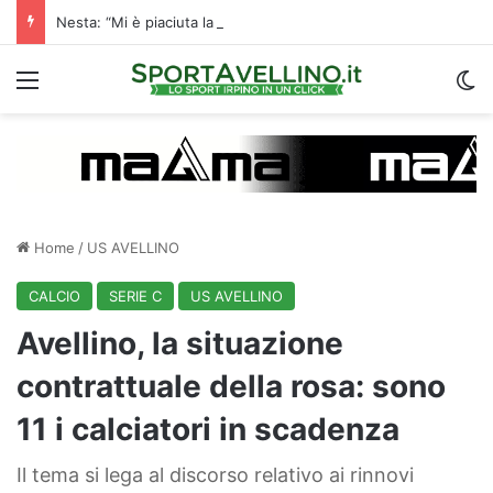
Nesta: “Mi è piaciuta la reazione nella ripresa. Sono contento di essere qua”
Menu
C
Home
/
US AVELLINO
CALCIO
SERIE C
US AVELLINO
Avellino, la situazione
contrattuale della rosa: sono
11 i calciatori in scadenza
Il tema si lega al discorso relativo ai rinnovi