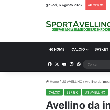
giovedì, 6 Agosto 2026
Ultimissime
HOME
CALCIO
BASKET
Facebook
X
You Tube
Instagram
WhatsApp
Home
/
US AVELLINO
/
Avellino da impa
CALCIO
SERIE C
US AVELLINO
Avellino da i