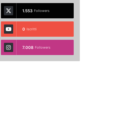
1.553
Followers
0
Iscritti
7.008
Followers