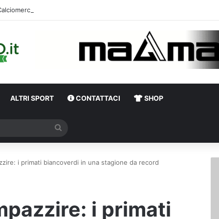
ALTRI SPORT
CONTATTACI
SHOP
Cerca
zzire: i primati biancoverdi in una stagione da record
mpazzire: i primati