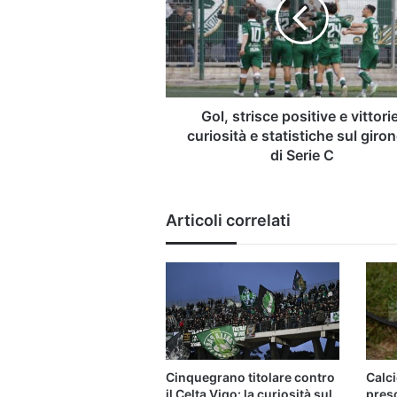
e
vittorie:
curiosità
e
statistiche
sul
girone
Gol, strisce positive e vittori
C
curiosità e statistiche sul giro
di
di Serie C
Serie
C
Articoli correlati
Cinquegrano titolare contro
Calci
il Celta Vigo: la curiosità sul
pres