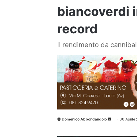
biancoverdi 
record
Il rendimento da cannibali
Invia
Domenico Abbondandolo
30 Aprile
un'email