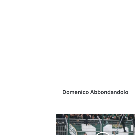
Domenico Abbondandolo
Gol,
strisce
positive