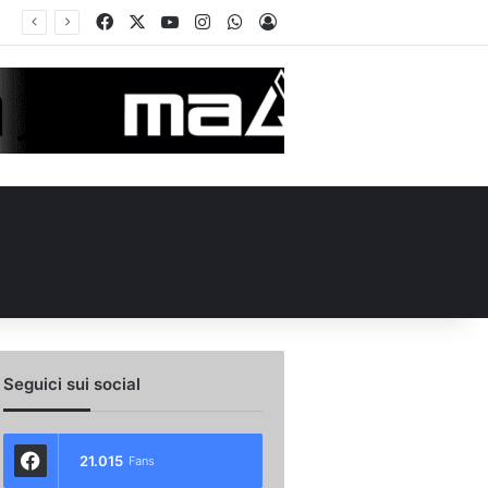
Facebook
X
You Tube
Instagram
WhatsApp
Accedi
Calciomercato Avellino, preso un esterno classe 2008 dalla Roma: i dettagli
Seguici sui social
21.015
Fans