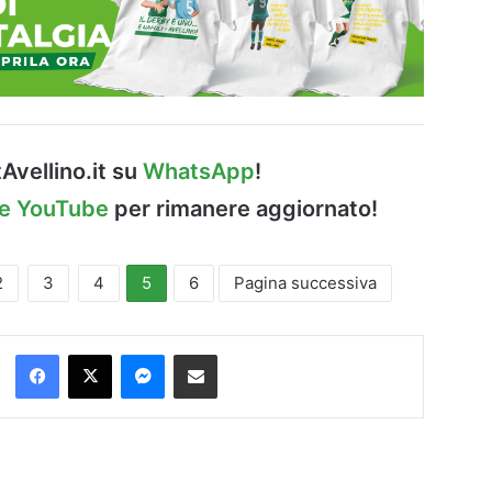
Avellino.it su
WhatsApp
!
le YouTube
per rimanere aggiornato!
2
3
4
5
6
Pagina successiva
Facebook
X
Messenger
Condividi via Email