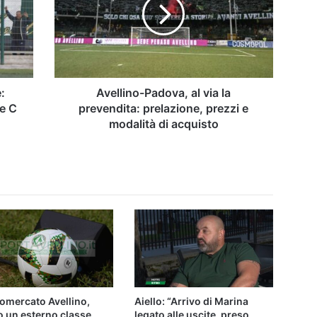
via
la
prevendita:
prelazione,
prezzi
e
modalità
e:
Avellino-Padova, al via la
di
ne C
prevendita: prelazione, prezzi e
acquisto
modalità di acquisto
omercato Avellino,
Aiello: “Arrivo di Marina
o un esterno classe
legato alle uscite, preso