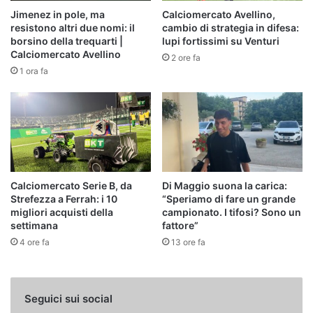
Jimenez in pole, ma
Calciomercato Avellino,
resistono altri due nomi: il
cambio di strategia in difesa:
borsino della trequarti |
lupi fortissimi su Venturi
Calciomercato Avellino
2 ore fa
1 ora fa
Calciomercato Serie B, da
Di Maggio suona la carica:
Strefezza a Ferrah: i 10
“Speriamo di fare un grande
migliori acquisti della
campionato. I tifosi? Sono un
settimana
fattore”
4 ore fa
13 ore fa
Seguici sui social