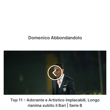
Domenico Abbondandolo
Top
11
–
Adorante
e
Artistico
implacabili,
Longo
rianima
subito
Top 11 – Adorante e Artistico implacabili, Longo
il
rianima subito il Bari | Serie B
Bari