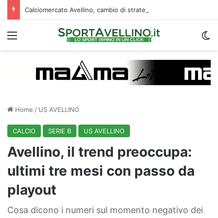
Calciomercato Avellino, cambio di strategia in difesa: lupi fortissimi su Venturi
Menu
C
Home
/
US AVELLINO
CALCIO
SERIE B
US AVELLINO
Avellino, il trend preoccupa:
ultimi tre mesi con passo da
playout
Cosa dicono i numeri sul momento negativo dei