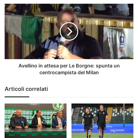
|
Avellino
Serie
in
B
attesa
per
Le
Borgne:
spunta
un
centrocampista
del
Avellino in attesa per Le Borgne: spunta un
Milan
centrocampista del Milan
Articoli correlati