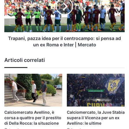
per
il
centrocampo:
si
pensa
ad
un
Trapani, pazza idea per il centrocampo: si pensa ad
ex
un ex Roma e Inter | Mercato
Roma
e
Articoli correlati
Inter
|
Mercato
Calciomercato Avellino, è
Calciomercato, la Juve Stabia
corsa a quattro per il prestito
supera il Vicenza per un ex
di Della Rocca: la situazione
Avellino: le ultime