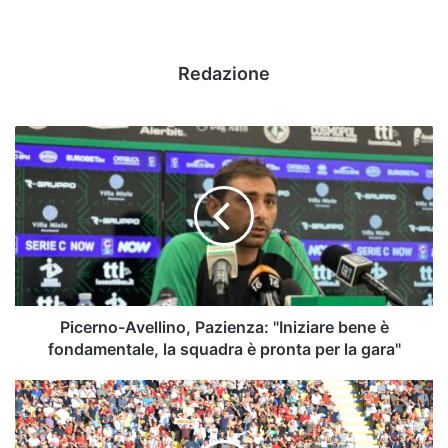
Redazione
Picerno-
Avellino,
Pazienza:
"Iniziare
bene
è
fondamentale,
la
squadra
è
Picerno-Avellino, Pazienza: "Iniziare bene è
pronta
fondamentale, la squadra è pronta per la gara"
per
la
Trapani,
gara"
pazza
idea