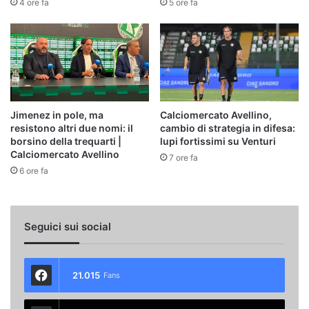
4 ore fa
5 ore fa
Jimenez in pole, ma
Calciomercato Avellino,
resistono altri due nomi: il
cambio di strategia in difesa:
borsino della trequarti |
lupi fortissimi su Venturi
Calciomercato Avellino
7 ore fa
6 ore fa
Seguici sui social
21.015
Fans