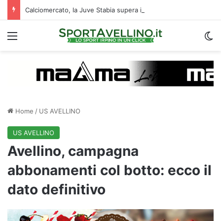
Calciomercato, la Juve Stabia supera il Vicenza per un ex Avellino: le ultime
Menu
C
Home
/
US AVELLINO
US AVELLINO
Avellino, campagna
abbonamenti col botto: ecco il
dato definitivo