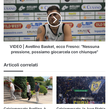
|
Avellino
Basket,
ecco
Fresno:
"Nessuna
pressione,
possiamo
giocarcela
VIDEO | Avellino Basket, ecco Fresno: "Nessuna
con
pressione, possiamo giocarcela con chiunque"
chiunque"
Articoli correlati
Calciomercato Avellino, è
Calciomercato, la Juve Stabia