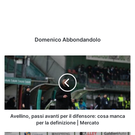
Domenico Abbondandolo
Avellino,
passi
avanti
per
il
difensore:
cosa
manca
per
la
Avellino, passi avanti per il difensore: cosa manca
definizione
per la definizione | Mercato
|
Mercato
VIDEO