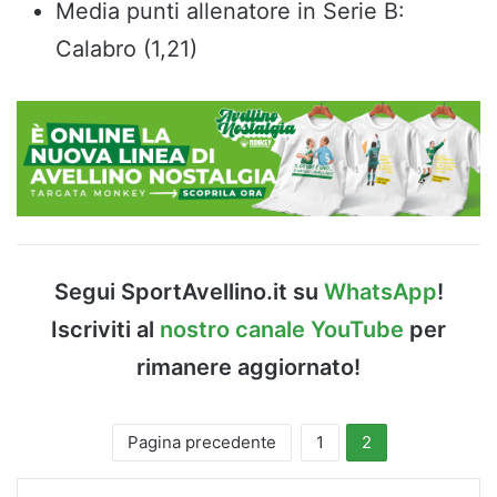
Media punti allenatore in Serie B:
Calabro (1,21)
Segui SportAvellino.it su
WhatsApp
!
Iscriviti al
nostro canale YouTube
per
rimanere aggiornato!
Pagina precedente
1
2
Facebook
X
Messenger
WhatsApp
Telegram
Condividi via Email