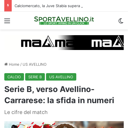
Calciomercato, la Juve Stabia supera il Vicenza per un ex Avellino: le ultime
Menu
C
Home
/
US AVELLINO
CALCIO
SERIE B
US AVELLINO
Serie B, verso Avellino-
Carrarese: la sfida in numeri
Le cifre del match