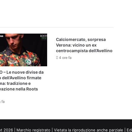
Calciomercato, sorpresa
Verona: vicino un ex
centrocampista dell’Avellino
4 ore fa
 – Le nuove divise da
 dell’Avellino firmate
a: tradizione e
vazione nella Roots
a fa
ht 2026 | Marchio registrato | Vietata la riproduzione anche parziale | Ed