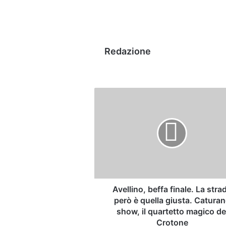
Redazione
Avellino,
beffa
finale.
La
strada
però
è
quella
giusta.
Caturano
Avellino, beffa finale. La stra
show,
però è quella giusta. Catura
il
show, il quartetto magico de
quartetto
Crotone