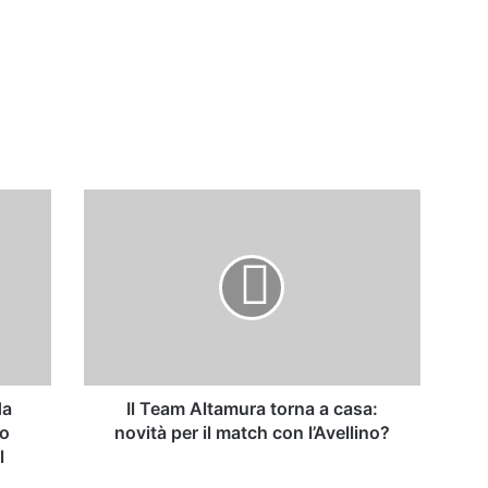
Il
Team
Altamura
torna
a
casa:
novità
per
il
match
da
Il Team Altamura torna a casa:
con
no
novità per il match con l’Avellino?
l’Avellino?
l