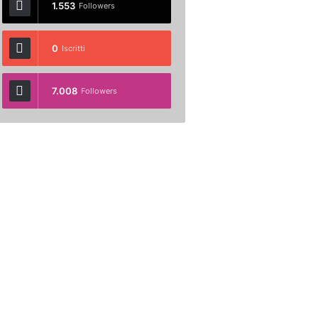
1.553
Followers
0
Iscritti
7.008
Followers