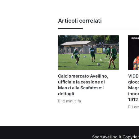
magico
del
Crotone
Articoli correlati
Calciomercato Avellino,
VIDEO
ufficiale la cessione di
gioco
Manzi alla Scafatese: i
Magm
dettagli
inno
1912
12 minuti fa
1 or
SportAvellino.it Copyrig