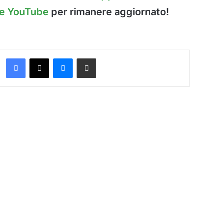
le YouTube
per rimanere aggiornato!
Facebook
X
Messenger
Condividi via Email