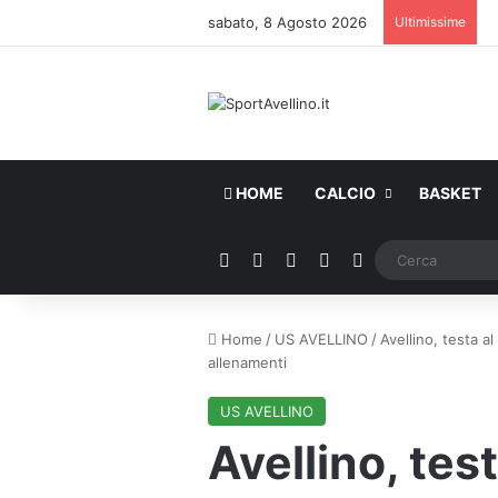
sabato, 8 Agosto 2026
Ultimissime
HOME
CALCIO
BASKET
Facebook
X
You Tube
Instagram
WhatsApp
Home
/
US AVELLINO
/
Avellino, testa a
allenamenti
US AVELLINO
Avellino, tes