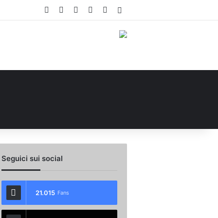
Facebook
X
You Tube
Instagram
WhatsApp
Accedi
Seguici sui social
21.015
Fans