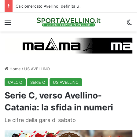
Calciomercato Avellino, definita una doppia cessione. E sullo sfondo…
Menu
C
Home
/
US AVELLINO
CALCIO
SERIE C
US AVELLINO
Serie C, verso Avellino-
Catania: la sfida in numeri
Le cifre della gara di sabato