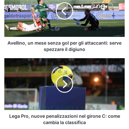
senza
gol
per
gli
attaccanti:
serve
spezzare
Avellino, un mese senza gol per gli attaccanti: serve
il
spezzare il digiuno
digiuno
Lega
Pro,
nuove
penalizzazioni
nel
girone
C:
come
cambia
la
Lega Pro, nuove penalizzazioni nel girone C: come
classifica
cambia la classifica