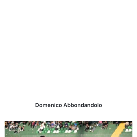
Domenico Abbondandolo
Avellino,
un
mese