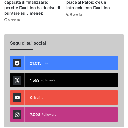
capacità di finalizzare:
piace al Pafos: c’è un
perché l’Avellino ha deciso di
intreccio con l’Avellino
puntare su Jimenez
6 ore fa
5 ore fa
Seguici sui social
21.015
Fans
1.553
Followers
0
Iscritti
7.008
Followers