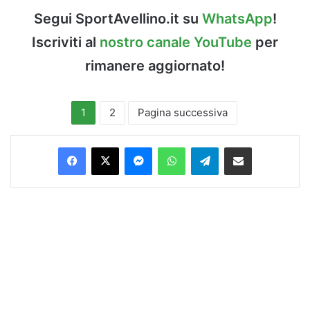
Segui SportAvellino.it su
WhatsApp
!
Iscriviti al
nostro canale YouTube
per
rimanere aggiornato!
1
2
Pagina successiva
Facebook
X
Messenger
WhatsApp
Telegram
Condividi via Email