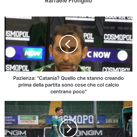
Raffaele Frongillo
Pazienza:
"Catania?
Quello
che
stanno
creando
prima
della
partita
sono
Pazienza: "Catania? Quello che stanno creando
cose
prima della partita sono cose che col calcio
che
centrano poco"
col
calcio
Che
centrano
bella
poco"
notizia!
Russo
titolare
con