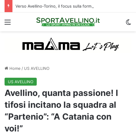
Verso Avellino-Torino, il focus sulla formazione granata
Menu
C
Home
/
US AVELLINO
US AVELLINO
Avellino, quanta passione! I
tifosi incitano la squadra al
“Partenio”: “A Catania con
voi!”