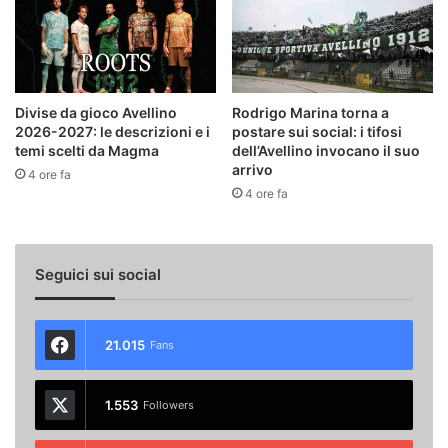
Divise da gioco Avellino
Rodrigo Marina torna a
2026-2027: le descrizioni e i
postare sui social: i tifosi
temi scelti da Magma
dell’Avellino invocano il suo
arrivo
4 ore fa
4 ore fa
Seguici sui social
21.015
Fans
1.553
Followers