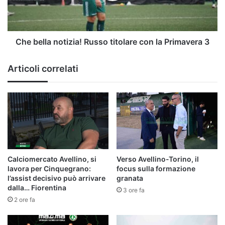
la
Primavera
3
Che bella notizia! Russo titolare con la Primavera 3
Articoli correlati
Calciomercato Avellino, si
Verso Avellino-Torino, il
lavora per Cinquegrano:
focus sulla formazione
l’assist decisivo può arrivare
granata
dalla… Fiorentina
3 ore fa
2 ore fa