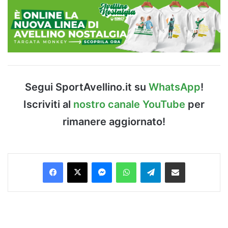
Segui SportAvellino.it su
WhatsApp
!
Iscriviti al
nostro canale YouTube
per
rimanere aggiornato!
Facebook
X
Messenger
WhatsApp
Telegram
Condividi via Email