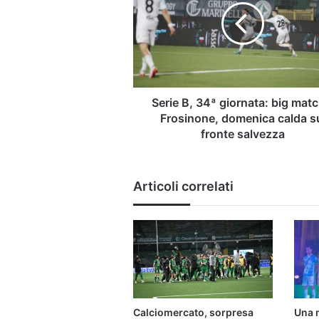
giornata:
big
match
a
Frosinone,
domenica
calda
Serie B, 34ª giornata: big matc
sul
Frosinone, domenica calda s
fronte
fronte salvezza
salvezza
Articoli correlati
Calciomercato, sorpresa
Una 