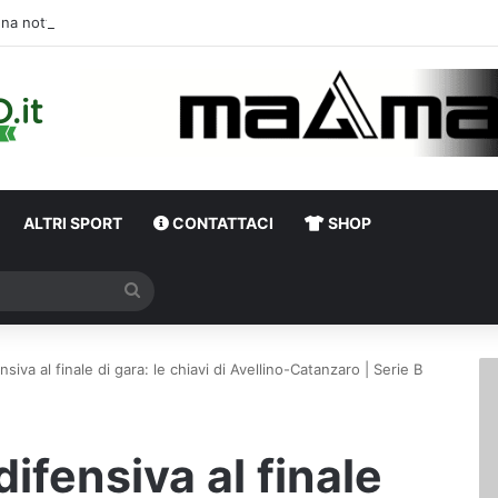
Una notte di enorme passione biancover
ALTRI SPORT
CONTATTACI
SHOP
Cerca
nsiva al finale di gara: le chiavi di Avellino-Catanzaro | Serie B
difensiva al finale