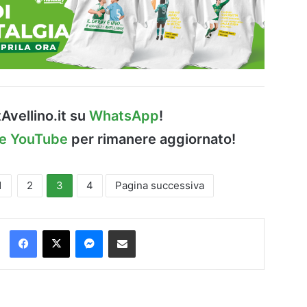
Avellino.it su
WhatsApp
!
le YouTube
per rimanere aggiornato!
1
2
3
4
Pagina successiva
Facebook
X
Messenger
Condividi via Email