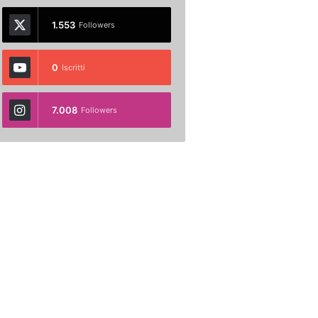
1.553
Followers
0
Iscritti
7.008
Followers