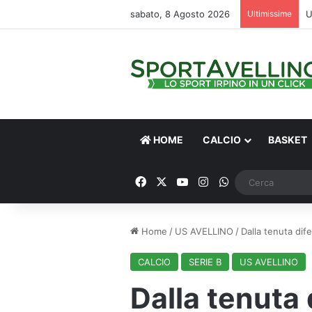
sabato, 8 Agosto 2026
Ultimissime
HOME
CALCIO
BASKET
Facebook
X
You Tube
Instagram
WhatsApp
Home
/
US AVELLINO
/
Dalla tenuta dife
CALCIO
SERIE B
US AVELLINO
Dalla tenuta 