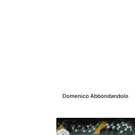
Domenico Abbondandolo
Serie
B,
34ª