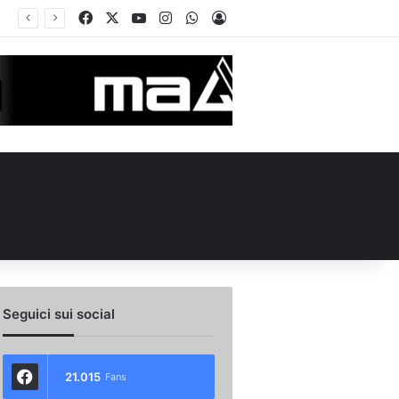
Facebook
X
You Tube
Instagram
WhatsApp
Accedi
de in Piazza Libertà: l’Avellino si proietta verso la nuova stagione
Seguici sui social
21.015
Fans