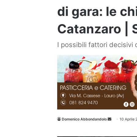
di gara: le ch
Catanzaro | 
I possibili fattori decisiv
Invia
Domenico Abbondandolo
10 Aprile
un'email