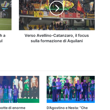
il
focus
sulla
formazione
di
Aquilani
h a
Verso Avellino-Catanzaro, il focus
ul
sulla formazione di Aquilani
notte di enorme
D’Agostino e Nesta: “Che