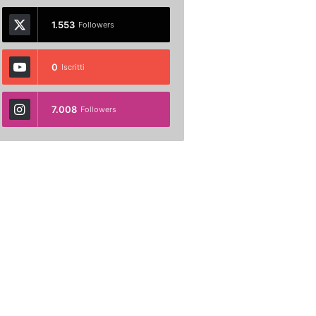
1.553
Followers
0
Iscritti
7.008
Followers