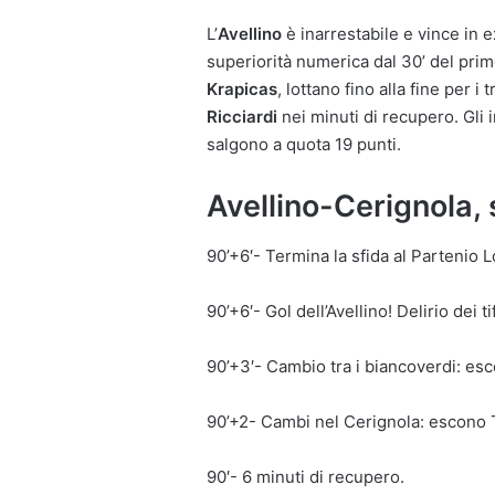
L’
Avellino
è inarrestabile e vince in e
superiorità numerica dal 30’ del prim
Krapicas
, lottano fino alla fine per i
Ricciardi
nei minuti di recupero. Gli 
salgono a quota 19 punti.
Avellino-Cerignola
90’+6′- Termina la sfida al Partenio 
90’+6′- Gol dell’Avellino! Delirio dei t
90’+3′- Cambio tra i biancoverdi: esc
90’+2- Cambi nel Cerignola: escono 
90′- 6 minuti di recupero.