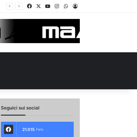
Facebook
X
You Tube
Instagram
WhatsApp
Accedi
 l’ex Avellino Le Borgne conteso da due club cadetti: la situazione
Seguici sui social
21.015
Fans