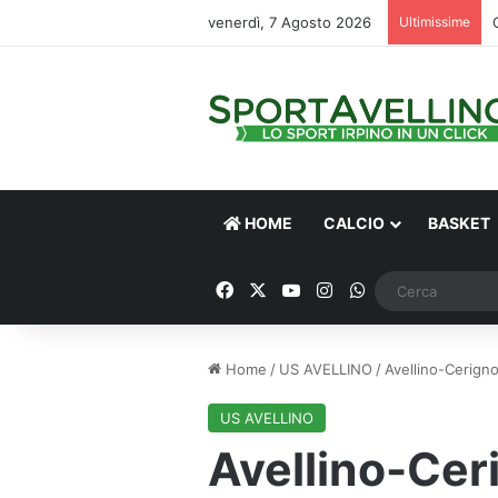
venerdì, 7 Agosto 2026
Ultimissime
HOME
CALCIO
BASKET
Facebook
X
You Tube
Instagram
WhatsApp
Home
/
US AVELLINO
/
Avellino-Cerignol
US AVELLINO
Avellino-Ceri