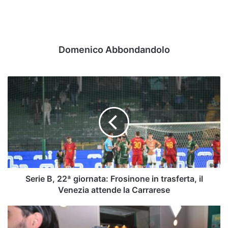
Domenico Abbondandolo
Serie
B,
22ª
giornata:
Frosinone
in
trasferta,
il
Venezia
attende
Serie B, 22ª giornata: Frosinone in trasferta, il
la
Venezia attende la Carrarese
Carrarese
Avellino,
è