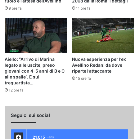
ruolo e l’attesa dell’Avellino
2008 dalla Roma: i dettagli
9 ore fa
11 ore fa
Aiello: “Arrivo di Marina
Nuova esperienza per l’ex
legato alle uscite, preso
Avellino Redan: da dove
giovani con 4-5 anni di B e C
riparte l’attaccante
alle spalle”. E sul
15 ore fa
trequartista…
12 ore fa
Seguici sui social
21.015
Fans