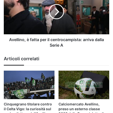
fatta
per
il
centrocampista:
arriva
dalla
Serie
A
Avellino, è fatta per il centrocampista: arriva dalla
Serie A
Articoli correlati
Cinquegrano titolare contro
Calciomercato Avellino,
il Celta Vigo: la curiosità sul
preso un esterno classe