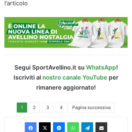
l’articolo
Segui SportAvellino.it su
WhatsApp
!
Iscriviti al
nostro canale YouTube
per
rimanere aggiornato!
1
2
3
4
Pagina successiva
Facebook
X
Messenger
WhatsApp
Telegram
Condividi via Email