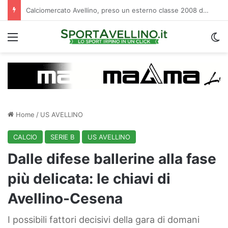
Aiello: “Arrivo di Marina legato alle uscite, preso giovani con 4-5 anni di B e C alle spalle”. E sul trequartista…
Menu
C
Home
/
US AVELLINO
CALCIO
SERIE B
US AVELLINO
Dalle difese ballerine alla fase
più delicata: le chiavi di
Avellino-Cesena
I possibili fattori decisivi della gara di domani