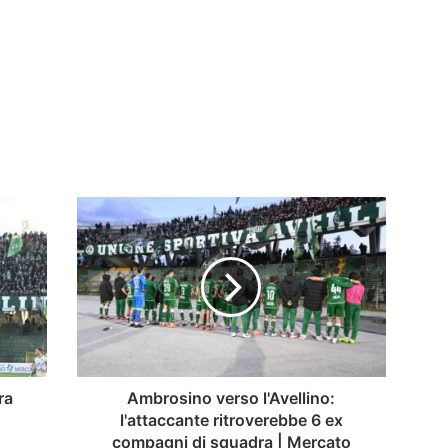
Ambrosino
verso
l'Avellino:
l'attaccante
ritroverebbe
6
ex
compagni
di
squadra
ra
Ambrosino verso l'Avellino:
|
l'attaccante ritroverebbe 6 ex
Mercato
compagni di squadra | Mercato