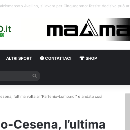
erso Avellino-Torino, il focus sulla formazione granata
ALTRI SPORT
CONTATTACI
SHOP
Cerca
esena, l’ultima volta al “Partenio-Lombardi” è andata così
no-Cesena, l’ultima