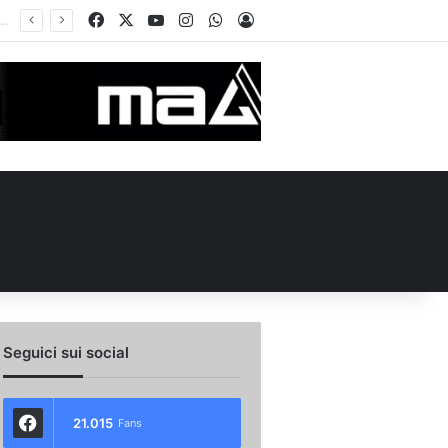
Facebook
X
You Tube
Instagram
WhatsApp
Accedi
Seguici sui social
21.015
Fans