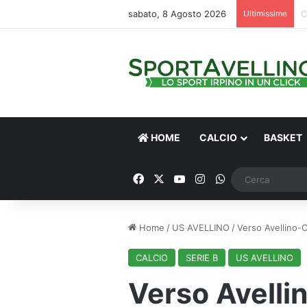
sabato, 8 Agosto 2026
Ultimissime
V
HOME
CALCIO
BASKET
Facebook
X
You Tube
Instagram
WhatsApp
Home
/
US AVELLINO
/
Verso Avellino-C
CALCIO
SERIE B
US AVELLINO
Verso Avelli