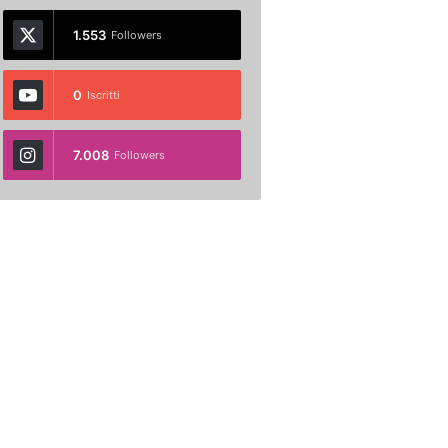
1.553
Followers
0
Iscritti
7.008
Followers