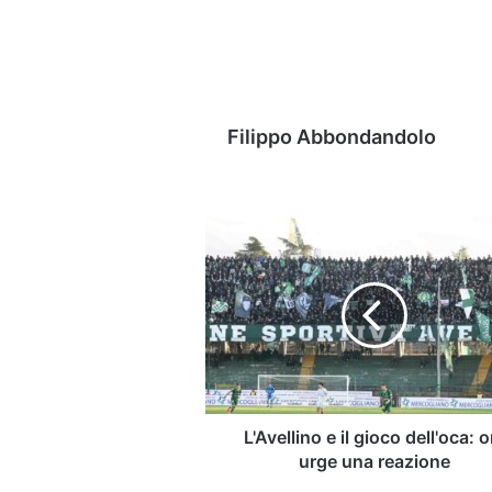
Filippo Abbondandolo
L'Avellino
e
il
gioco
dell'oca:
ora
urge
una
reazione
L'Avellino e il gioco dell'oca: o
urge una reazione