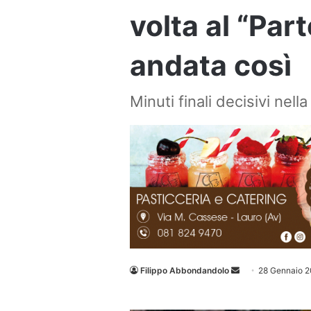
volta al “Par
andata così
Minuti finali decisivi nell
Invia
Filippo Abbondandolo
28 Gennaio 
un'email