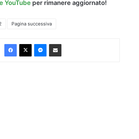
le YouTube
per rimanere aggiornato!
2
Pagina successiva
Facebook
X
Messenger
Condividi via Email