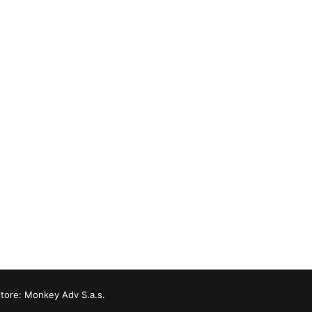
itore:
Monkey Adv S.a.s.