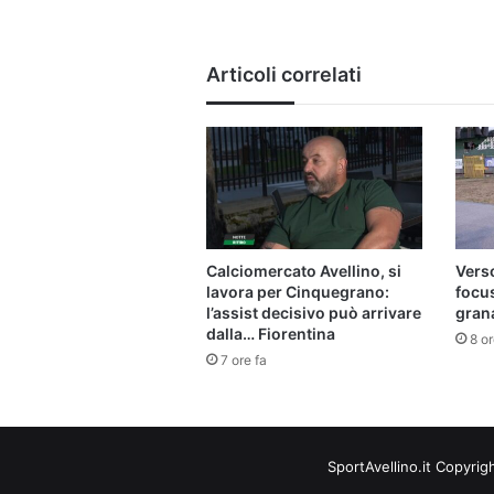
Articoli correlati
Calciomercato Avellino, si
Verso
lavora per Cinquegrano:
focu
l’assist decisivo può arrivare
gran
dalla… Fiorentina
8 or
7 ore fa
SportAvellino.it Copyrig