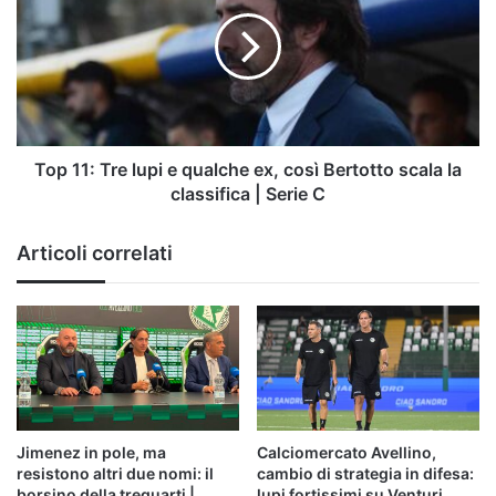
Tre
lupi
e
qualche
ex,
così
Bertotto
scala
Top 11: Tre lupi e qualche ex, così Bertotto scala la
la
classifica | Serie C
classifica
|
Articoli correlati
Serie
C
Jimenez in pole, ma
Calciomercato Avellino,
resistono altri due nomi: il
cambio di strategia in difesa:
borsino della trequarti |
lupi fortissimi su Venturi