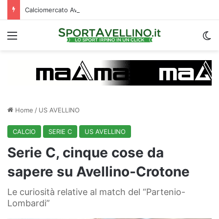
Calciomercato Avellino, cambio di strategia in difesa: lupi fortissimi su Venturi
Menu
C
Home
/
US AVELLINO
CALCIO
SERIE C
US AVELLINO
Serie C, cinque cose da
sapere su Avellino-Crotone
Le curiosità relative al match del “Partenio-
Lombardi”