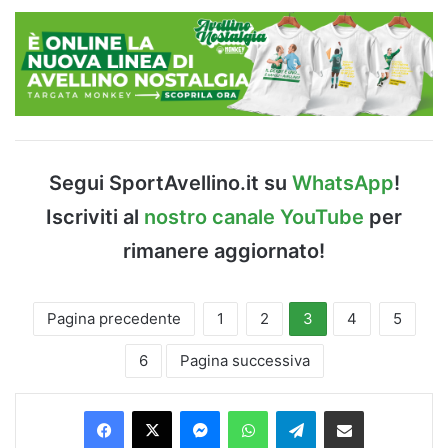
Segui SportAvellino.it su
WhatsApp
!
Iscriviti al
nostro canale YouTube
per
rimanere aggiornato!
Pagina precedente
1
2
3
4
5
6
Pagina successiva
Facebook
X
Messenger
WhatsApp
Telegram
Condividi via Email