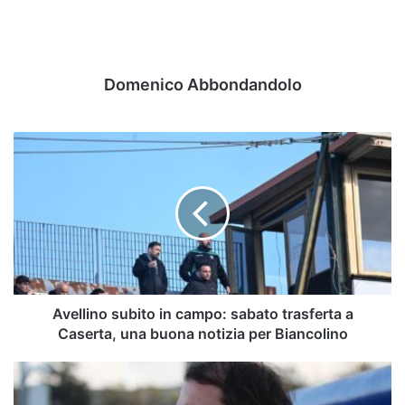
Domenico Abbondandolo
Avellino
subito
in
campo:
sabato
trasferta
a
Caserta,
una
buona
Avellino subito in campo: sabato trasferta a
notizia
Caserta, una buona notizia per Biancolino
per
Biancolino
Top
11: