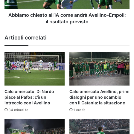
il
risultato
previsto
Abbiamo chiesto all’IA come andrà Avellino-Empoli:
il risultato previsto
Articoli correlati
Calciomercato, Di Nardo
Calciomercato Avellino, primi
piace al Pafos: c’è un
dialoghi per uno scambio
intreccio con l’Avellino
con il Catania: la situazione
34 minuti fa
1 ora fa