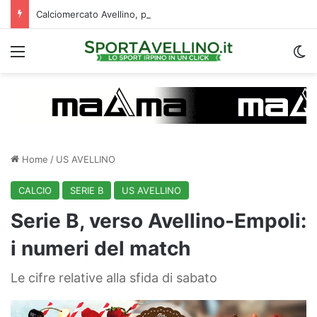
Calciomercato Avellino, primi dialoghi per uno scambio con il Catania: la situazione
Menu
C
Home
/
US AVELLINO
CALCIO
SERIE B
US AVELLINO
Serie B, verso Avellino-Empoli:
i numeri del match
Le cifre relative alla sfida di sabato