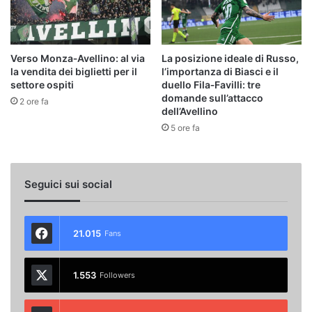
Verso Monza‑Avellino: al via
La posizione ideale di Russo,
la vendita dei biglietti per il
l’importanza di Biasci e il
settore ospiti
duello Fila‑Favilli: tre
domande sull’attacco
2 ore fa
dell’Avellino
5 ore fa
Seguici sui social
21.015
Fans
1.553
Followers