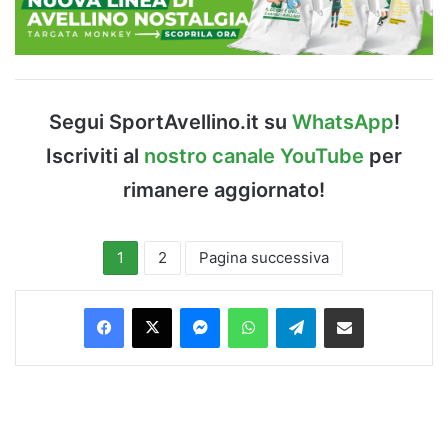
Segui SportAvellino.it su
WhatsApp
!
Iscriviti al
nostro canale YouTube
per
rimanere aggiornato!
1
2
Pagina successiva
Facebook
X
Messenger
WhatsApp
Telegram
Condividi via Email