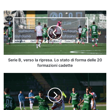
Serie
B,
verso
la
ripresa.
Lo
stato
di
forma
delle
Serie B, verso la ripresa. Lo stato di forma delle 20
20
formazioni cadette
formazioni
cadette
Abbiamo
chiesto
all’IA
come
andrà
Avellino-
Empoli: