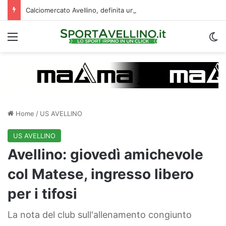
Calciomercato Avellino, definita una doppia cessione. E sullo sfondo…
Menu
C
Home
/
US AVELLINO
US AVELLINO
Avellino: giovedì amichevole
col Matese, ingresso libero
per i tifosi
La nota del club sull'allenamento congiunto