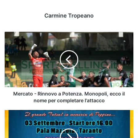
Carmine Tropeano
Mercato
-
Rinnovo
a
Potenza.
Monopoli,
ecco
il
nome
per
Mercato - Rinnovo a Potenza. Monopoli, ecco il
completare
nome per completare l'attacco
l'attacco
Sandro
Abate:
a
settembre