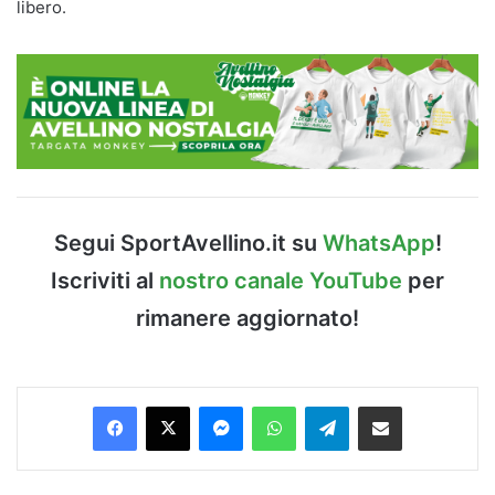
libero.
Segui SportAvellino.it su
WhatsApp
!
Iscriviti al
nostro canale YouTube
per
rimanere aggiornato!
Facebook
X
Messenger
WhatsApp
Telegram
Condividi via Email