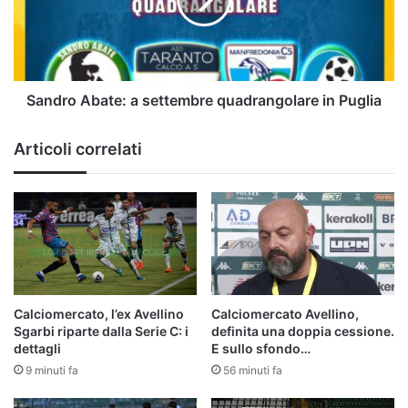
quadrangolare
in
Puglia
Sandro Abate: a settembre quadrangolare in Puglia
Articoli correlati
Calciomercato, l’ex Avellino
Calciomercato Avellino,
Sgarbi riparte dalla Serie C: i
definita una doppia cessione.
dettagli
E sullo sfondo…
9 minuti fa
56 minuti fa