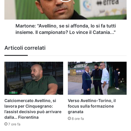
lo
si
fa
tutti
insieme.
Martone: "Avellino, se si affonda, lo si fa tutti
Il
insieme. Il campionato? Lo vince il Catania..."
campionato?
Lo
Articoli correlati
vince
il
Catania..."
Calciomercato Avellino, si
Verso Avellino-Torino, il
lavora per Cinquegrano:
focus sulla formazione
l’assist decisivo può arrivare
granata
dalla… Fiorentina
8 ore fa
7 ore fa