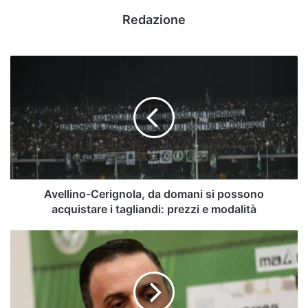
Redazione
Avellino-
Cerignola,
da
domani
si
possono
acquistare
i
tagliandi:
prezzi
Avellino-Cerignola, da domani si possono
e
acquistare i tagliandi: prezzi e modalità
modalità
Martone:
"Avellino,
se
si
affonda,