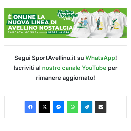
Segui SportAvellino.it su
WhatsApp
!
Iscriviti al
nostro canale YouTube
per
rimanere aggiornato!
Facebook
X
Messenger
WhatsApp
Telegram
Condividi via Email