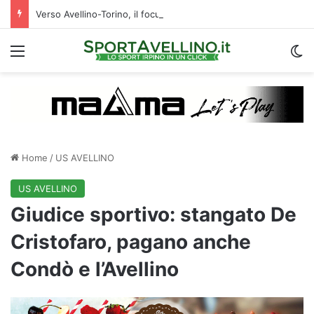
Verso Avellino-Torino, il focus sulla formazione granata
Menu
C
Home
/
US AVELLINO
US AVELLINO
Giudice sportivo: stangato De
Cristofaro, pagano anche
Condò e l’Avellino