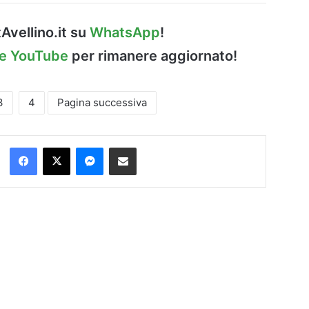
Avellino.it su
WhatsApp
!
le YouTube
per rimanere aggiornato!
3
4
Pagina successiva
Facebook
X
Messenger
Condividi via Email