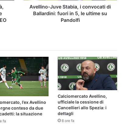
5,
à,
Avellino-Juve Stabia, i convocati di
le
e
Ballardini: fuori in 5, le ultime su
ultime
DEO
Pandolfi
su
Pandolfi
Calciomercato Avellino,
ufficiale la cessione di
omercato, l’ex Avellino
Cancellieri allo Spezia: i
orgne conteso da due
dettagli
cadetti: la situazione
8 ore fa
e fa