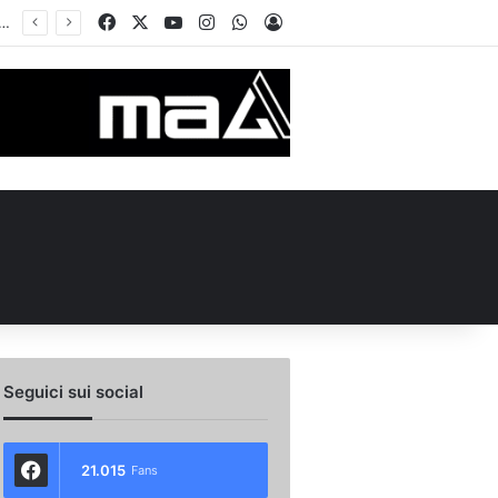
Facebook
X
You Tube
Instagram
WhatsApp
Accedi
 l’ex Avellino Le Borgne conteso da due club cadetti: la situazione
Seguici sui social
21.015
Fans