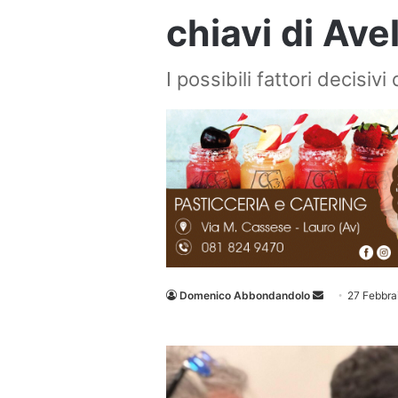
chiavi di Ave
I possibili fattori decisiv
Invia
Domenico Abbondandolo
27 Febbra
un'email