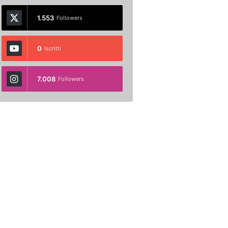
1.553
Followers
0
Iscritti
7.008
Followers