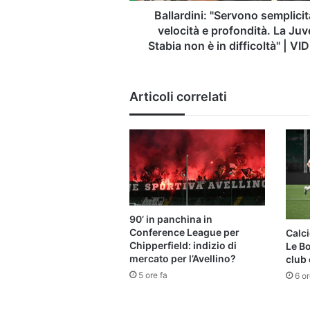
non
Ballardini: "Servono semplicit
è
velocità e profondità. La Juv
in
Stabia non è in difficoltà" | VI
difficoltà"
|
VIDEO
Articoli correlati
90’ in panchina in
Conference League per
Calci
Chipperfield: indizio di
Le B
mercato per l’Avellino?
club 
5 ore fa
6 or