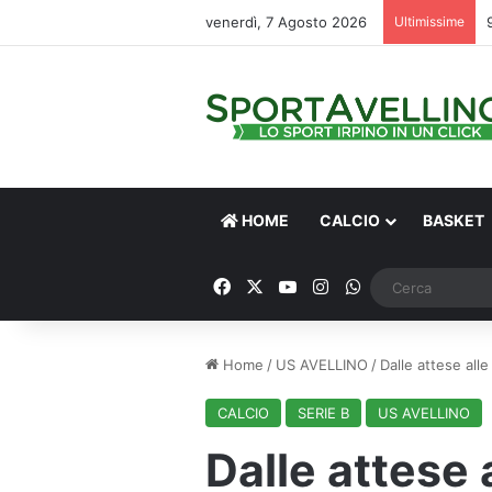
venerdì, 7 Agosto 2026
Ultimissime
HOME
CALCIO
BASKET
Facebook
X
You Tube
Instagram
WhatsApp
Home
/
US AVELLINO
/
Dalle attese alle
CALCIO
SERIE B
US AVELLINO
Dalle attese 