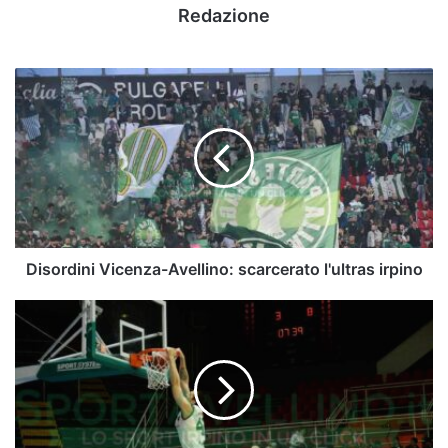
Redazione
Disordini
Vicenza-
Avellino:
scarcerato
l'ultras
irpino
Disordini Vicenza-Avellino: scarcerato l'ultras irpino
Delfes,
Bortolin:
"Non
possiamo
fallire,
servirà
tanta