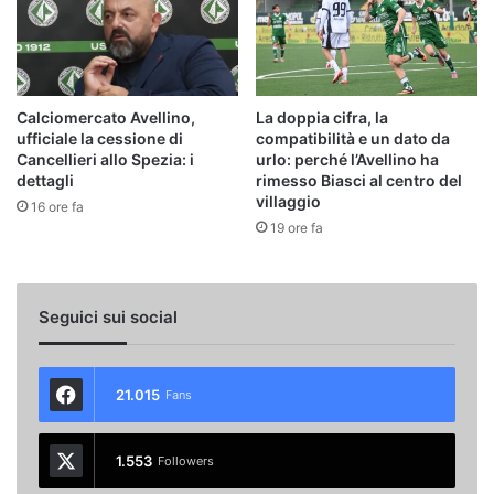
Calciomercato Avellino,
La doppia cifra, la
ufficiale la cessione di
compatibilità e un dato da
Cancellieri allo Spezia: i
urlo: perché l’Avellino ha
dettagli
rimesso Biasci al centro del
villaggio
16 ore fa
19 ore fa
Seguici sui social
21.015
Fans
1.553
Followers