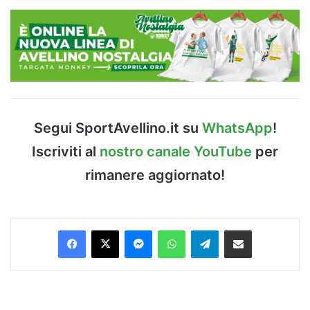
Segui SportAvellino.it su
WhatsApp
!
Iscriviti al
nostro canale YouTube
per
rimanere aggiornato!
Facebook
X
Messenger
WhatsApp
Telegram
Condividi via Email