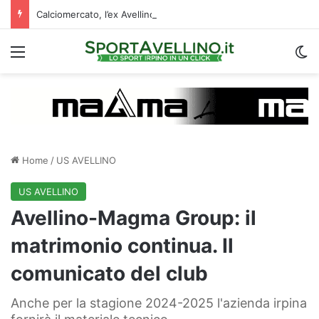
Calciomercato, l’ex Avellino Le Borgne conteso da due club cadetti: la situazione
Menu
C
Home
/
US AVELLINO
US AVELLINO
Avellino-Magma Group: il
matrimonio continua. Il
comunicato del club
Anche per la stagione 2024-2025 l'azienda irpina