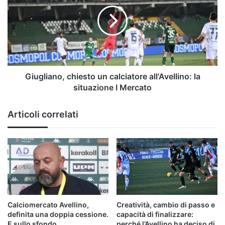
un
calciatore
all'Avellino:
la
situazione
I
Mercato
Giugliano, chiesto un calciatore all'Avellino: la
situazione I Mercato
Articoli correlati
Calciomercato Avellino,
Creatività, cambio di passo e
definita una doppia cessione.
capacità di finalizzare:
E sullo sfondo…
perché l’Avellino ha deciso di