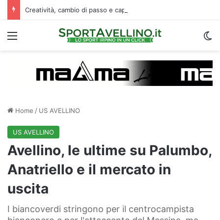
Creatività, cambio di passo e capacità di finalizzare: perché l’Avellino ha deciso di puntare su Jimenez
Menu
C
Home
/
US AVELLINO
US AVELLINO
Avellino, le ultime su Palumbo,
Anatriello e il mercato in
uscita
I biancoverdi stringono per il centrocampista