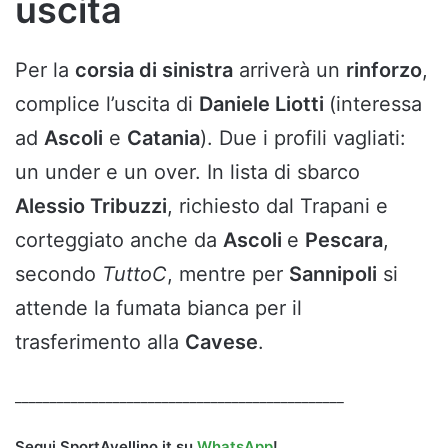
uscita
Per la
corsia di sinistra
arriverà un
rinforzo
,
complice l’uscita di
Daniele Liotti
(interessa
ad
Ascoli
e
Catania
). Due i profili vagliati:
un under e un over. In lista di sbarco
Alessio Tribuzzi
, richiesto dal Trapani e
corteggiato anche da
Ascoli
e
Pescara
,
secondo
TuttoC
, mentre per
Sannipoli
si
attende la fumata bianca per il
trasferimento alla
Cavese
.
_______________________________________________
Segui SportAvellino.it su
WhatsApp
!