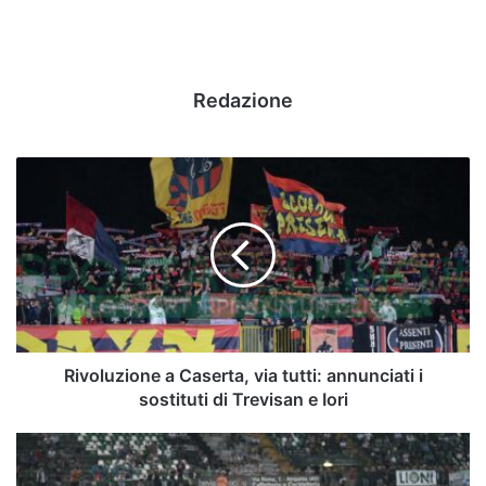
Redazione
Rivoluzione
a
Caserta,
via
tutti:
annunciati
i
sostituti
di
Trevisan
Rivoluzione a Caserta, via tutti: annunciati i
e
sostituti di Trevisan e Iori
Iori
Giugliano,
chiesto