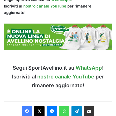
Iscriviti al
nostro canale YouTube
per rimanere
aggiornato!
Segui SportAvellino.it su
WhatsApp
!
Iscriviti al
nostro canale YouTube
per
rimanere aggiornato!
Facebook
X
Messenger
WhatsApp
Telegram
Condividi via Email