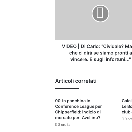
Di
Carlo:
"Cividale?
Match
che
ci
dirà
se
VIDEO | Di Carlo: "Cividale? M
siamo
che ci dirà se siamo pronti a
pronti
vincere. E sugli infortuni..."
a
vincere.
E
Articoli correlati
sugli
infortuni..."
90’ in panchina in
Calci
Conference League per
Le B
Chipperfield: indizio di
club 
mercato per l’Avellino?
9 or
8 ore fa