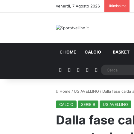
venerdì, 7 Agosto 2026
Ultimissime
HOME
CALCIO
BASKET
Facebook
X
You Tube
Instagram
WhatsApp
Home
/
US AVELLINO
/
Dalla fase calda 
CALCIO
SERIE B
US AVELLINO
Dalla fase ca