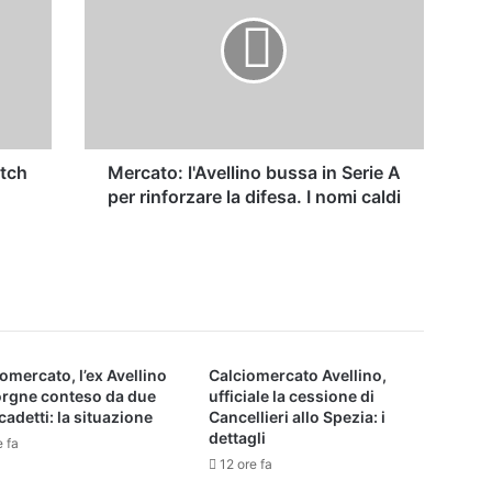
bussa
in
Serie
A
per
rinforzare
la
difesa.
atch
Mercato: l'Avellino bussa in Serie A
I
per rinforzare la difesa. I nomi caldi
nomi
caldi
omercato, l’ex Avellino
Calciomercato Avellino,
orgne conteso da due
ufficiale la cessione di
cadetti: la situazione
Cancellieri allo Spezia: i
dettagli
e fa
12 ore fa