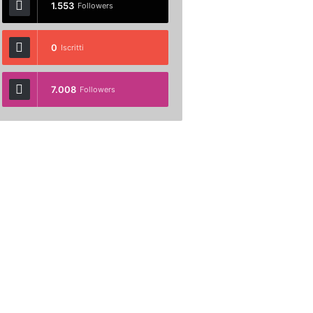
1.553
Followers
0
Iscritti
7.008
Followers