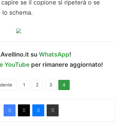
capire se il copione si ripeterà o se
e lo schema.
Avellino.it su
WhatsApp
!
le YouTube
per rimanere aggiornato!
edente
1
2
3
4
Facebook
X
Messenger
Condividi via Email