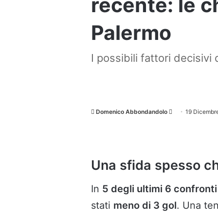
recente: le c
Palermo
I possibili fattori decisiv
Invia
Domenico Abbondandolo
19 Dicembr
un'email
Una sfida spesso c
In
5 degli ultimi 6 confronti
stati
meno di 3 gol
. Una ten