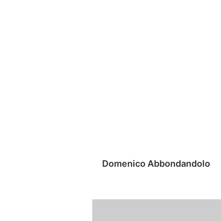
Domenico Abbondandolo
VIDEO
|