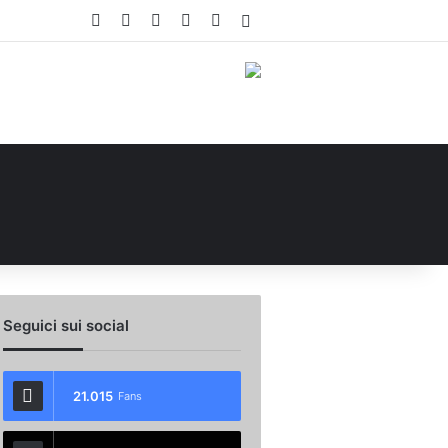
Facebook
X
You Tube
Instagram
WhatsApp
Accedi
Seguici sui social
21.015
Fans