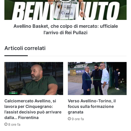
mercato:
ufficiale
l'arrivo
di
Rei
Avellino Basket, che colpo di mercato: ufficiale
Pullazi
l'arrivo di Rei Pullazi
Articoli correlati
Calciomercato Avellino, si
Verso Avellino-Torino, il
lavora per Cinquegrano:
focus sulla formazione
l’assist decisivo può arrivare
granata
dalla… Fiorentina
9 ore fa
8 ore fa