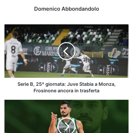
Domenico Abbondandolo
Serie
B,
25ª
giornata:
Juve
Stabia
a
Monza,
Frosinone
ancora
Serie B, 25ª giornata: Juve Stabia a Monza,
in
Frosinone ancora in trasferta
trasferta
Avellino
Basket,
che
colpo
di