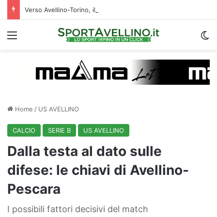
Verso Avellino-Torino, il focus sulla formazione granata
Menu
C
Home
/
US AVELLINO
CALCIO
SERIE B
US AVELLINO
Dalla testa al dato sulle
difese: le chiavi di Avellino-
Pescara
I possibili fattori decisivi del match