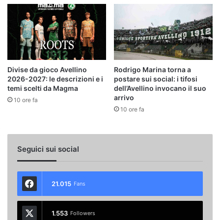
Divise da gioco Avellino
Rodrigo Marina torna a
2026-2027: le descrizioni e i
postare sui social: i tifosi
temi scelti da Magma
dell’Avellino invocano il suo
arrivo
10 ore fa
10 ore fa
Seguici sui social
21.015
Fans
1.553
Followers