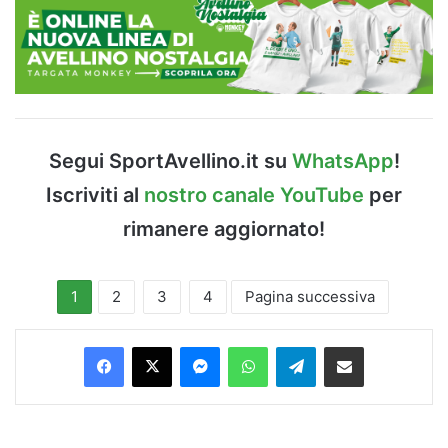
Segui SportAvellino.it su
WhatsApp
!
Iscriviti al
nostro canale YouTube
per
rimanere aggiornato!
1
2
3
4
Pagina successiva
Facebook
X
Messenger
WhatsApp
Telegram
Condividi via Email