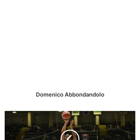
Domenico Abbondandolo
Lewis
e
Bortolin
col