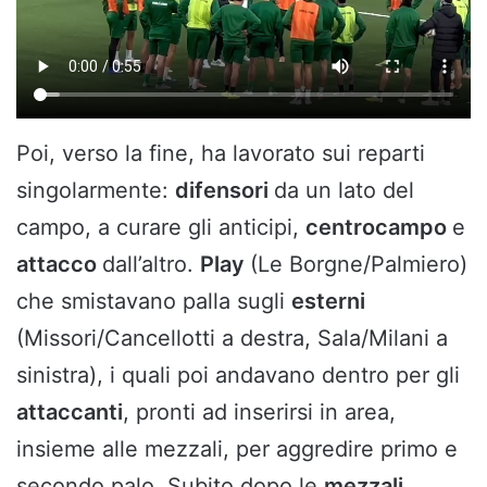
Poi, verso la fine, ha lavorato sui reparti
singolarmente:
difensori
da un lato del
campo, a curare gli anticipi,
centrocampo
e
attacco
dall’altro.
Play
(Le Borgne/Palmiero)
che smistavano palla sugli
esterni
(Missori/Cancellotti a destra, Sala/Milani a
sinistra), i quali poi andavano dentro per gli
attaccanti
, pronti ad inserirsi in area,
insieme alle mezzali, per aggredire primo e
secondo palo. Subito dopo le
mezzali