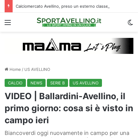
Calciomercato Avellino, preso un esterno classe 2008 dalla Roma: i dettagli
Menu
C
Home
/
US AVELLINO
CALCIO
NEWS
SERIE B
US AVELLINO
VIDEO | Ballardini-Avellino, il
primo giorno: cosa si è visto in
campo ieri
Biancoverdi oggi nuovamente in campo per una