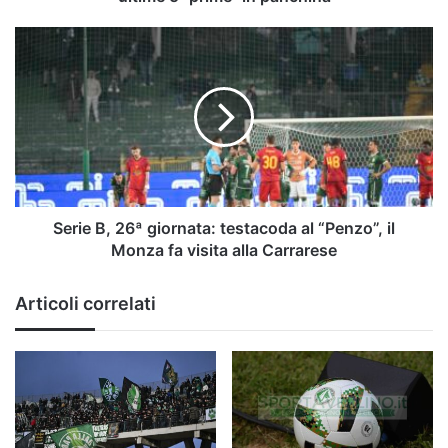
"prime"
in
Serie
panchina
B,
26ª
giornata:
testacoda
al
“Penzo”,
il
Monza
fa
Serie B, 26ª giornata: testacoda al “Penzo”, il
visita
Monza fa visita alla Carrarese
alla
Carrarese
Articoli correlati