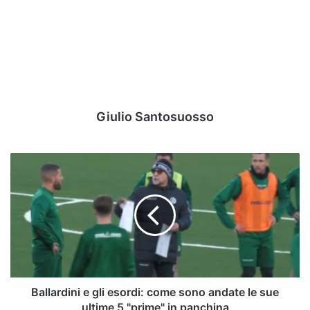
Giulio Santosuosso
Ballardini
e
gli
esordi:
come
sono
andate
le
sue
ultime
Ballardini e gli esordi: come sono andate le sue
5
ultime 5 "prime" in panchina