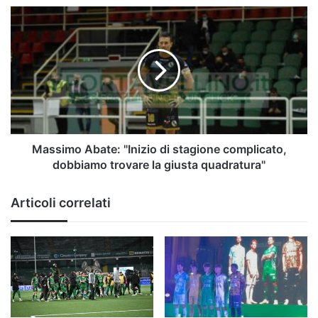
Massimo
Abate:
"Inizio
di
stagione
complicato,
dobbiamo
trovare
la
giusta
Massimo Abate: "Inizio di stagione complicato,
quadratura"
dobbiamo trovare la giusta quadratura"
Articoli correlati