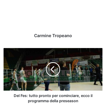
Carmine Tropeano
Del
Fes:
tutto
pronto
per
cominciare,
ecco
il
programma
della
Del Fes: tutto pronto per cominciare, ecco il
preseason
programma della preseason