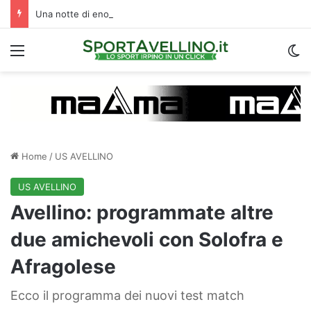
Una notte di enorme passione biancoverde in Piazza Libertà: l’Avellino si proietta verso la nuova stagione
Menu
C
Home
/
US AVELLINO
US AVELLINO
Avellino: programmate altre
due amichevoli con Solofra e
Afragolese
Ecco il programma dei nuovi test match