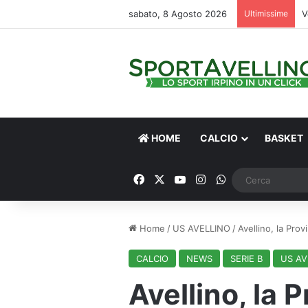
sabato, 8 Agosto 2026
Ultimissime
V
HOME
CALCIO
BASKET
Facebook
X
You Tube
Instagram
WhatsApp
Home
/
US AVELLINO
/
Avellino, la Pro
CALCIO
NEWS
SERIE B
US AV
Avellino, la 