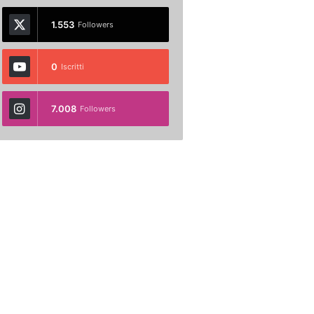
1.553
Followers
0
Iscritti
7.008
Followers