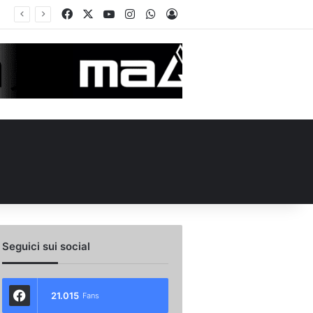
Facebook
X
You Tube
Instagram
WhatsApp
Accedi
Seguici sui social
21.015
Fans