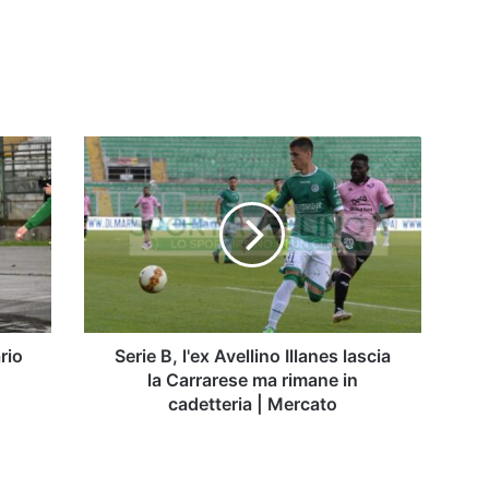
Serie
B,
l'ex
Avellino
Illanes
lascia
la
Carrarese
ma
rimane
ario
Serie B, l'ex Avellino Illanes lascia
in
i
la Carrarese ma rimane in
cadetteria
cadetteria | Mercato
|
Mercato