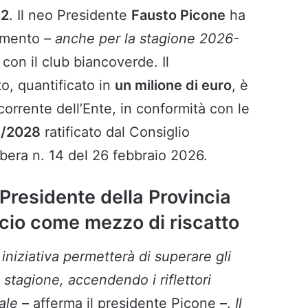
12
. Il neo Presidente
Fausto Picone
ha
uimento
– anche per la stagione 2026-
con il club biancoverde. Il
o, quantificato in
un milione di euro
, è
 corrente dell’Ente, in conformità con le
6/2028
ratificato dal Consiglio
ibera n. 14 del 26 febbraio 2026.
 Presidente della Provincia
lcio come mezzo di riscatto
iniziativa permetterà di superare gli
a stagione, accendendo i riflettori
iale
– afferma il presidente Picone –.
Il