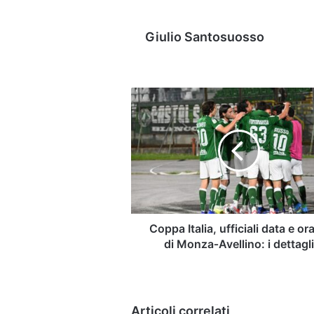
Giulio Santosuosso
Coppa
Italia,
ufficiali
data
e
orario
di
Monza‑Avellino:
i
dettagli
Coppa Italia, ufficiali data e or
di Monza‑Avellino: i dettagl
Articoli correlati