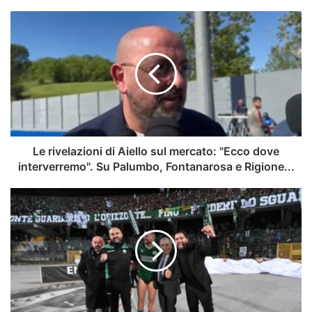
Le
rivelazioni
di
Aiello
sul
mercato:
"Ecco
dove
interverremo".
Su
Le rivelazioni di Aiello sul mercato: "Ecco dove
Palumbo,
interverremo". Su Palumbo, Fontanarosa e Rigione...
Fontanarosa
e
Avellino,
Rigione...
patrimonializzare
per
crescere:
la
nuova
rotta
biancoverde