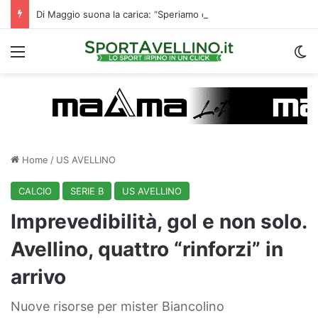
Di Maggio suona la carica: “Speriamo di fare un grande campionato. I tifosi? Sono un fattore”
Menu
C
Home
/
US AVELLINO
CALCIO
SERIE B
US AVELLINO
Imprevedibilità, gol e non solo.
Avellino, quattro “rinforzi” in
arrivo
Nuove risorse per mister Biancolino