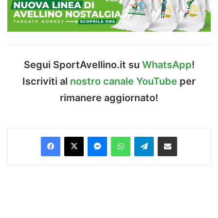
Segui SportAvellino.it su
WhatsApp
!
Iscriviti al
nostro canale YouTube
per
rimanere aggiornato!
Facebook
X
Messenger
WhatsApp
Telegram
Condividi via Email