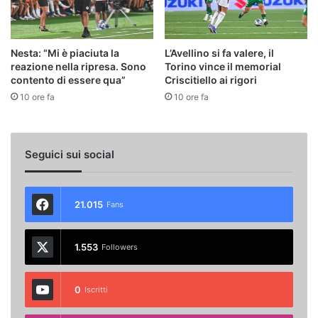
Nesta: “Mi è piaciuta la
L’Avellino si fa valere, il
reazione nella ripresa. Sono
Torino vince il memorial
contento di essere qua”
Criscitiello ai rigori
10 ore fa
10 ore fa
Seguici sui social
21.015
Fans
1.553
Followers
0
Iscritti