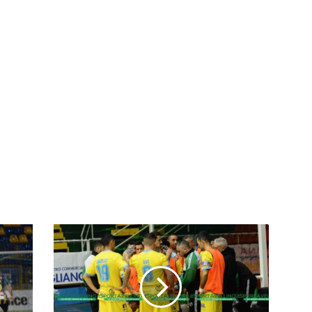
Sandro
Abate
crollo
siciliano,
sestina
vincente