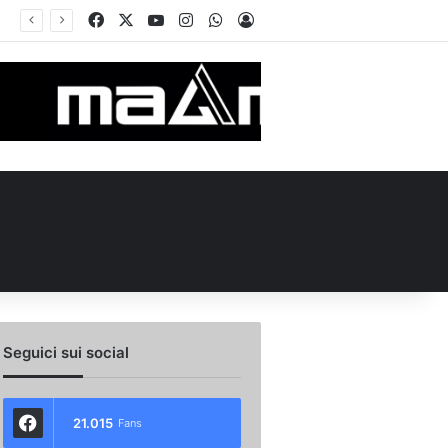
Facebook
X
You Tube
Instagram
WhatsApp
Accedi
Seguici sui social
21.015
Fans