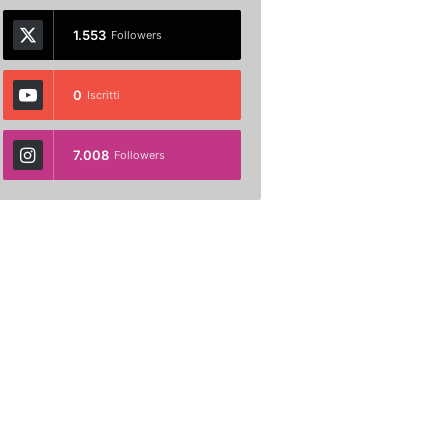
1.553
Followers
0
Iscritti
7.008
Followers