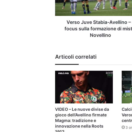
focus
sulla
formazione
di
Verso Juve Stabia-Avellino – 
mister
focus sulla formazione di mis
Novellino
Novellino
Articoli correlati
VIDEO – Le nuove divise da
Calc
gioco dell’Avellino firmate
Veron
Magma: tradizione e
centr
innovazione nella Roots
3 or
1912