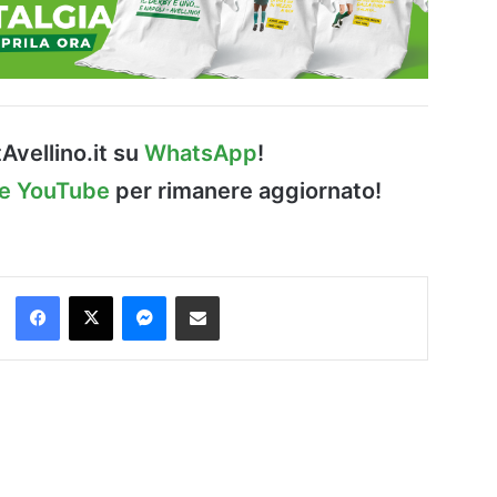
Avellino.it su
WhatsApp
!
le YouTube
per rimanere aggiornato!
Facebook
X
Messenger
Condividi via Email