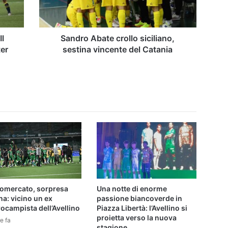
del
Catania
Il
Sandro Abate crollo siciliano,
ter
sestina vincente del Catania
iomercato, sorpresa
Una notte di enorme
a: vicino un ex
passione biancoverde in
ocampista dell’Avellino
Piazza Libertà: l’Avellino si
proietta verso la nuova
e fa
stagione