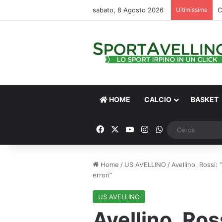
sabato, 8 Agosto 2026
Ultimissime
C
HOME
CALCIO
BASKET
Facebook
X
You Tube
Instagram
WhatsApp
Home
/
US AVELLINO
/
Avellino, Rossi: 
errori”
US AVELLINO
Avellino, Ros