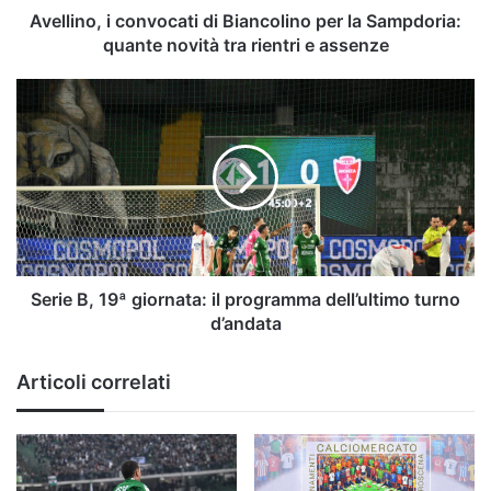
novità
Avellino, i convocati di Biancolino per la Sampdoria:
tra
quante novità tra rientri e assenze
rientri
e
Serie
assenze
B,
19ª
giornata:
il
programma
dell’ultimo
turno
d’andata
Serie B, 19ª giornata: il programma dell’ultimo turno
d’andata
Articoli correlati