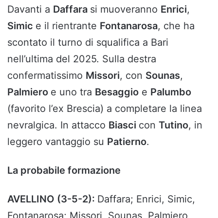
Davanti a
Daffara
si muoveranno
Enrici
,
Simic
e il rientrante
Fontanarosa
, che ha
scontato il turno di squalifica a Bari
nell’ultima del 2025. Sulla destra
confermatissimo
Missori
, con
Sounas
,
Palmiero
e uno tra
Besaggio
e
Palumbo
(favorito l’ex Brescia) a completare la linea
nevralgica. In attacco
Biasci
con
Tutino
, in
leggero vantaggio su
Patierno
.
La probabile formazione
AVELLINO (3-5-2):
Daffara; Enrici, Simic,
Fontanarosa; Missori, Sounas, Palmiero,