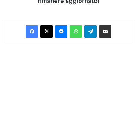
rimanere aggiornato!
Facebook
X
Messenger
WhatsApp
Telegram
Condividi via Email