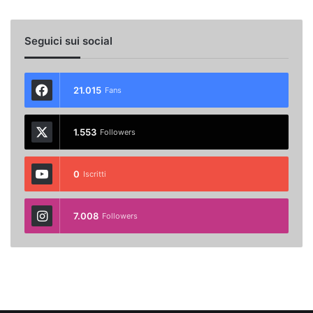
Seguici sui social
21.015
Fans
1.553
Followers
0
Iscritti
7.008
Followers