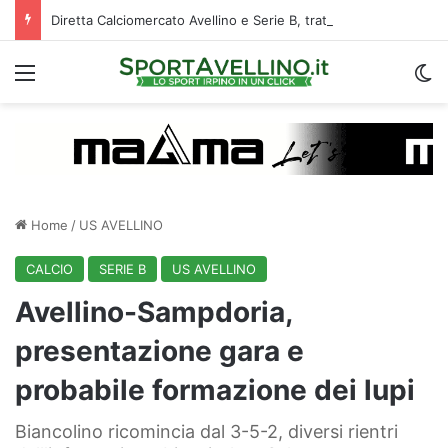
Diretta Calciomercato Avellino e Serie B, trattative e ufficialità
Menu
C
Home
/
US AVELLINO
CALCIO
SERIE B
US AVELLINO
Avellino-Sampdoria,
presentazione gara e
probabile formazione dei lupi
Biancolino ricomincia dal 3-5-2, diversi rientri