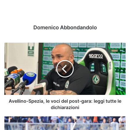
Domenico Abbondandolo
Avellino-
Spezia,
le
voci
del
post-
gara:
leggi
tutte
le
Avellino-Spezia, le voci del post-gara: leggi tutte le
dichiarazioni
dichiarazioni
Verso
Pescara-