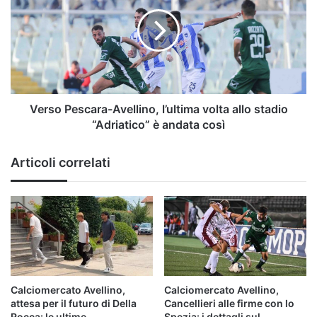
Avellino,
l’ultima
volta
allo
stadio
“Adriatico”
è
andata
Verso Pescara-Avellino, l’ultima volta allo stadio
così
“Adriatico” è andata così
Articoli correlati
Calciomercato Avellino,
Calciomercato Avellino,
attesa per il futuro di Della
Cancellieri alle firme con lo
Rocca: le ultime
Spezia: i dettagli sul