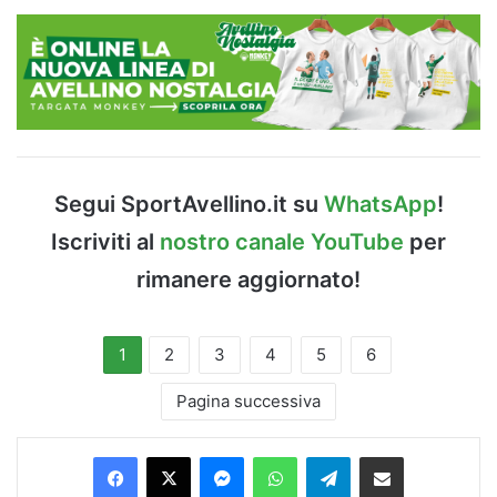
Segui SportAvellino.it su
WhatsApp
!
Iscriviti al
nostro canale YouTube
per
rimanere aggiornato!
1
2
3
4
5
6
Pagina successiva
Facebook
X
Messenger
WhatsApp
Telegram
Condividi via Email