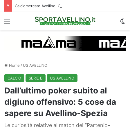
Calciomercato Avellino, Cancellieri alle firme con lo Spezia: i dettagli sul trasferimento
Menu
C
Home
/
US AVELLINO
CALCIO
SERIE B
US AVELLINO
Dall’ultimo poker subito al
digiuno offensivo: 5 cose da
sapere su Avellino-Spezia
Le curiosità relative al match del “Partenio-