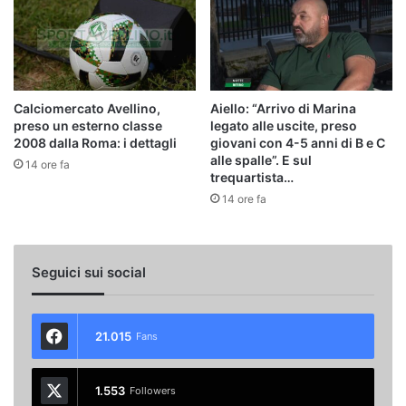
Calciomercato Avellino,
Aiello: “Arrivo di Marina
preso un esterno classe
legato alle uscite, preso
2008 dalla Roma: i dettagli
giovani con 4-5 anni di B e C
alle spalle”. E sul
14 ore fa
trequartista…
14 ore fa
Seguici sui social
21.015
Fans
1.553
Followers