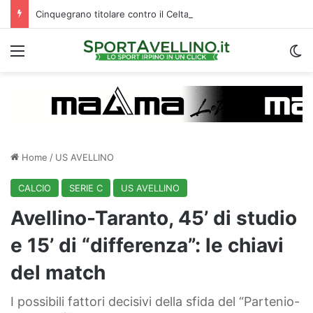
Cinquegrano titolare contro il Celta Vigo: la curiosità sul ruolo e l’attesa dell’Avellino
Menu
C
Home
/
US AVELLINO
CALCIO
SERIE C
US AVELLINO
Avellino-Taranto, 45’ di studio
e 15’ di “differenza”: le chiavi
del match
I possibili fattori decisivi della sfida del “Partenio-