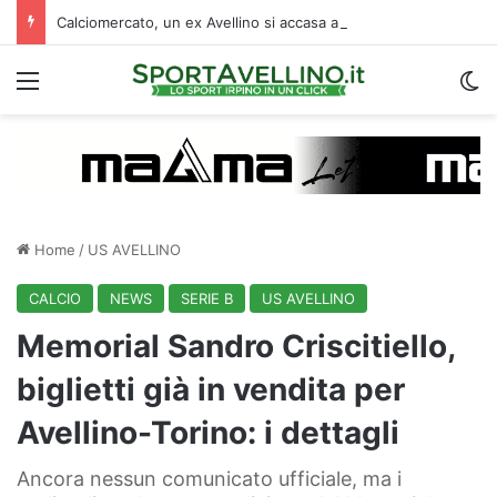
Calciomercato, un ex Avellino si accasa al Catania: i dettagli
Menu
C
Home
/
US AVELLINO
CALCIO
NEWS
SERIE B
US AVELLINO
Memorial Sandro Criscitiello,
biglietti già in vendita per
Avellino-Torino: i dettagli
Ancora nessun comunicato ufficiale, ma i