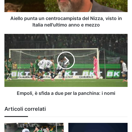
in
Italia
nell'ultimo
Aiello punta un centrocampista del Nizza, visto in
anno
Italia nell'ultimo anno e mezzo
e
mezzo
Empoli,
è
sfida
a
due
per
la
panchina:
i
nomi
Empoli, è sfida a due per la panchina: i nomi
Articoli correlati