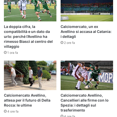
La doppia cifra, la
Calciomercato, un ex
compatibilità e un dato da
Avellino si accasa al Catania:
urlo: perché l’Avellino ha
i dettagli
rimesso Biasci al centro del
2 ore fa
villaggio
1 ora fa
Calciomercato Avellino,
Calciomercato Avellino,
attesa per il futuro di Della
Cancellieri alle firme con lo
Rocca: le ultime
Spezia: i dettagli sul
trasferimento
4 ore fa
4 ore fa