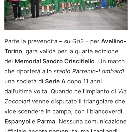
Parte la prevendita
– su Go2 –
per
Avellino-
Torino
, gara valida per la quarta edizione
del
Memorial Sandro Criscitiello
. Un match
che riporterà allo
stadio Partenio-Lombardi
una società di
Serie A
dopo 11 anni
dall’ultima volta. Quando nell’impianto di
Via
Zoccolari
venne disputato il triangolare che
vide scendere in campo, con i biancoverdi,
Espanyol
e
Parma
. Nessuna comunicazione
ufficiale ancora pervenuta, ma i tagliandi