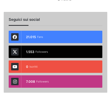
Seguici sui social
21.015
Fans
1.553
Followers
0
Iscritti
7.008
Followers