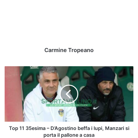
Carmine Tropeano
Top
11
35esima
–
D’Agostino
beffa
i
lupi,
Manzari
si
Top 11 35esima – D’Agostino beffa i lupi, Manzari si
porta
porta il pallone a casa