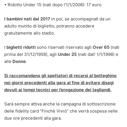
• Ridotto Under 15 (nati dopo l’1/1/2008): 17 euro
I bambini nati dal 2017
in poi, se accompagnati da un
adulto munito di biglietto, potranno accedere
gratuitamente allo stadio.
I
biglietti ridotti
sono riservati riservato agli
Over 65
(nati
prima del 31/12/1958), agli
Under 25
(nati dall’ 1/1/1998) e
alle
Donne
.
Si raccomandano gli spettatori di recarsi al botteghino
nei giorni precedenti alla gara al fine di evitare disagi
dovuti ai tempi tecnici per l’erogazione dei tagliandi.
Sarà sempre attiva anche la campagna di sottoscrizione
delle fidelity card “Finchè Vivrò” che verrà sospesa nelle
due ore precedenti alla gara.