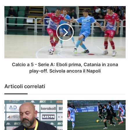
il
pallone
Calcio
a
a
casa
5
-
Serie
A:
Eboli
prima,
Catania
in
Calcio a 5 - Serie A: Eboli prima, Catania in zona
zona
play-off. Scivola ancora il Napoli
play-
off.
Articoli correlati
Scivola
ancora
il
Napoli