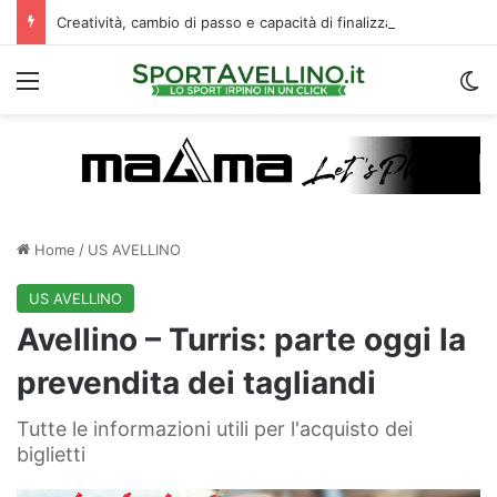
Creatività, cambio di passo e capacità di finalizzare: perché l’Avellino ha deciso di puntare su Jimenez
Menu
C
Home
/
US AVELLINO
US AVELLINO
Avellino – Turris: parte oggi la
prevendita dei tagliandi
Tutte le informazioni utili per l'acquisto dei
biglietti